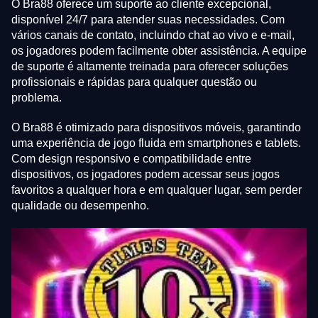
O Bra88 oferece um suporte ao cliente excepcional,
disponível 24/7 para atender suas necessidades. Com
vários canais de contato, incluindo chat ao vivo e e-mail,
os jogadores podem facilmente obter assistência. A equipe
de suporte é altamente treinada para oferecer soluções
profissionais e rápidas para qualquer questão ou
problema.
O Bra88 é otimizado para dispositivos móveis, garantindo
uma experiência de jogo fluida em smartphones e tablets.
Com design responsivo e compatibilidade entre
dispositivos, os jogadores podem acessar seus jogos
favoritos a qualquer hora e em qualquer lugar, sem perder
qualidade ou desempenho.