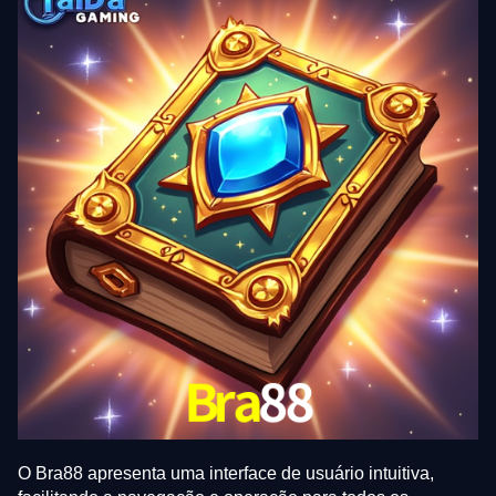
O Bra88 apresenta uma interface de usuário intuitiva,