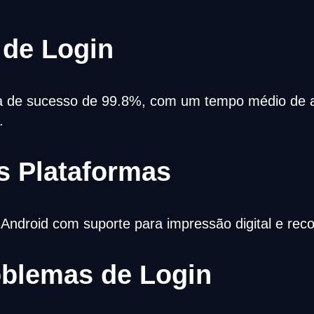
 de Login
xa de sucesso de 99.8%, com um tempo médio de 
.
s Plataformas
Android com suporte para impressão digital e reco
oblemas de Login