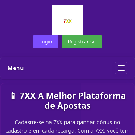
Login
Registrar-se
Menu
📱 7XX A Melhor Plataforma
de Apostas
Cadastre-se na 7XX para ganhar bônus no
cadastro e em cada recarga. Com a 7XX, você tem