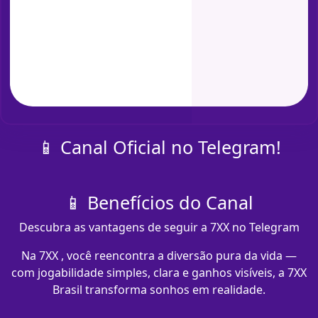
📱 Canal Oficial no Telegram!
📱 Benefícios do Canal
Descubra as vantagens de seguir a 7XX no Telegram
Na 7XX , você reencontra a diversão pura da vida —
com jogabilidade simples, clara e ganhos visíveis, a 7XX
Brasil transforma sonhos em realidade.