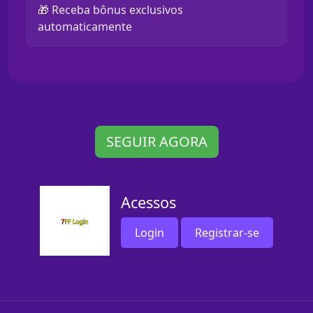
🎁 Receba bônus exclusivos
automaticamente
SEGUIR AGORA
Acessos
Login
Registrar-se