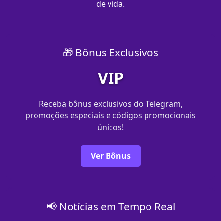
de vida.
🎁 Bônus Exclusivos
VIP
Receba bônus exclusivos do Telegram,
promoções especiais e códigos promocionais
únicos!
Ver Bônus
📢 Notícias em Tempo Real