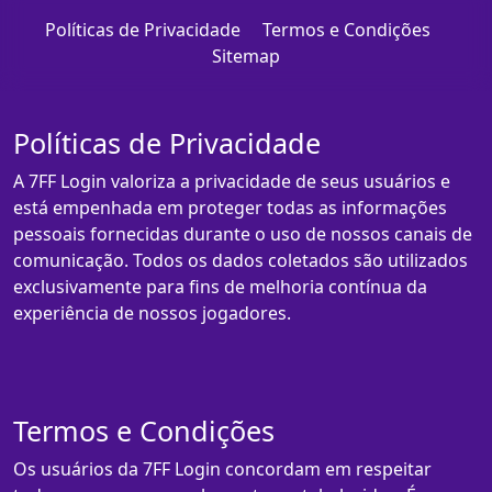
Políticas de Privacidade
Termos e Condições
Sitemap
Políticas de Privacidade
A 7FF Login valoriza a privacidade de seus usuários e
está empenhada em proteger todas as informações
pessoais fornecidas durante o uso de nossos canais de
comunicação. Todos os dados coletados são utilizados
exclusivamente para fins de melhoria contínua da
experiência de nossos jogadores.
Termos e Condições
Os usuários da 7FF Login concordam em respeitar