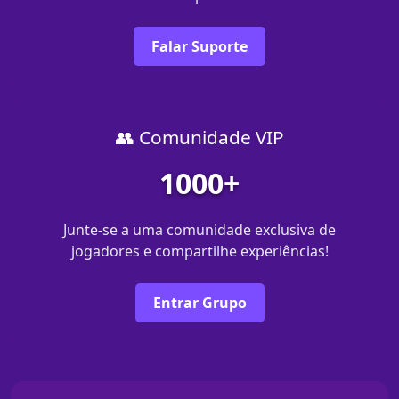
Falar Suporte
👥 Comunidade VIP
1000+
Junte-se a uma comunidade exclusiva de
jogadores e compartilhe experiências!
Entrar Grupo