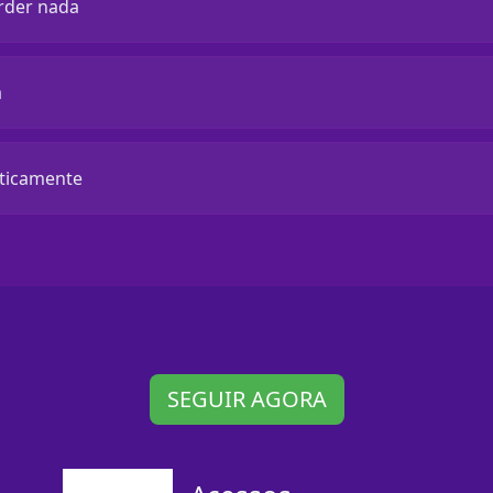
erder nada
a
aticamente
SEGUIR AGORA