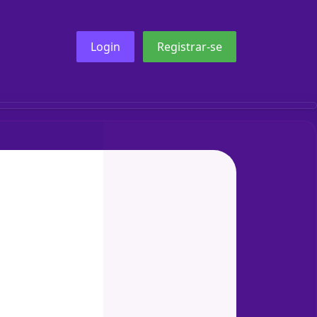
Login
Registrar-se