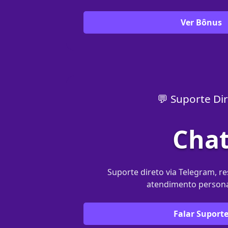
Ver Bônus
💬 Suporte Di
Cha
Suporte direto via Telegram, r
atendimento persona
Falar Suport