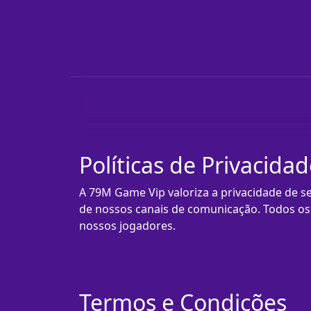
Políticas de Privacida
A 79M Game Vip valoriza a privacidade de 
de nossos canais de comunicação. Todos os 
nossos jogadores.
Termos e Condições