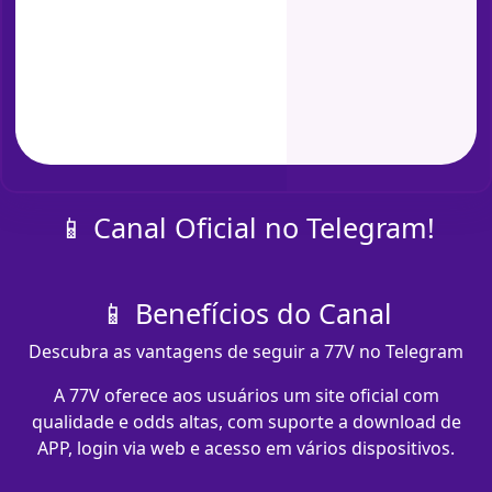
📱 Canal Oficial no Telegram!
📱 Benefícios do Canal
Descubra as vantagens de seguir a 77V no Telegram
A 77V oferece aos usuários um site oficial com
qualidade e odds altas, com suporte a download de
APP, login via web e acesso em vários dispositivos.