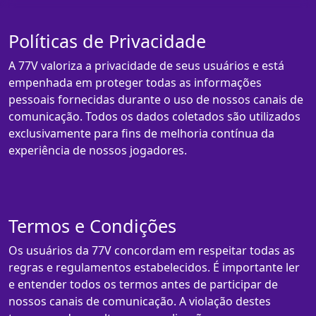
Políticas de Privacidade
A 77V valoriza a privacidade de seus usuários e está
empenhada em proteger todas as informações
pessoais fornecidas durante o uso de nossos canais de
comunicação. Todos os dados coletados são utilizados
exclusivamente para fins de melhoria contínua da
experiência de nossos jogadores.
Termos e Condições
Os usuários da 77V concordam em respeitar todas as
regras e regulamentos estabelecidos. É importante ler
e entender todos os termos antes de participar de
nossos canais de comunicação. A violação destes