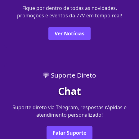
Fique por dentro de todas as novidades,
promoções e eventos da 77V em tempo real!
Ver Notícias
💬 Suporte Direto
Chat
Suporte direto via Telegram, respostas rápidas e
atendimento personalizado!
Falar Suporte