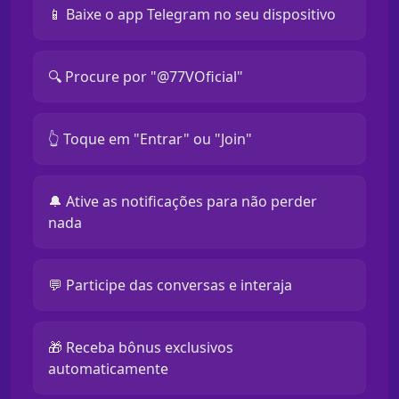
📱 Baixe o app Telegram no seu dispositivo
🔍 Procure por "@77VOficial"
👆 Toque em "Entrar" ou "Join"
🔔 Ative as notificações para não perder
nada
💬 Participe das conversas e interaja
🎁 Receba bônus exclusivos
automaticamente