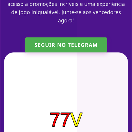
acesso a promoções incríveis e uma experiência
de jogo inigualável. Junte-se aos vencedores
agora!
SEGUIR NO TELEGRAM