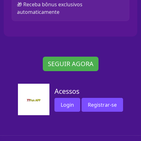
🎁 Receba bônus exclusivos
automaticamente
SEGUIR AGORA
Acessos
Login
Registrar-se