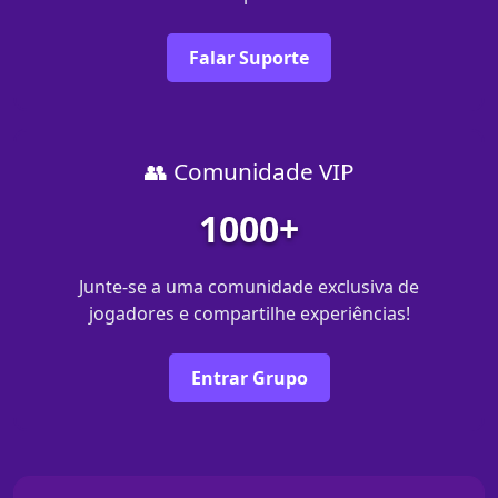
Falar Suporte
👥 Comunidade VIP
1000+
Junte-se a uma comunidade exclusiva de
jogadores e compartilhe experiências!
Entrar Grupo