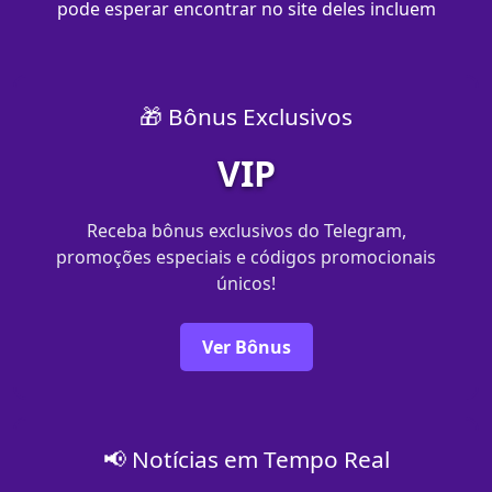
pode esperar encontrar no site deles incluem
🎁 Bônus Exclusivos
VIP
Receba bônus exclusivos do Telegram,
promoções especiais e códigos promocionais
únicos!
Ver Bônus
📢 Notícias em Tempo Real