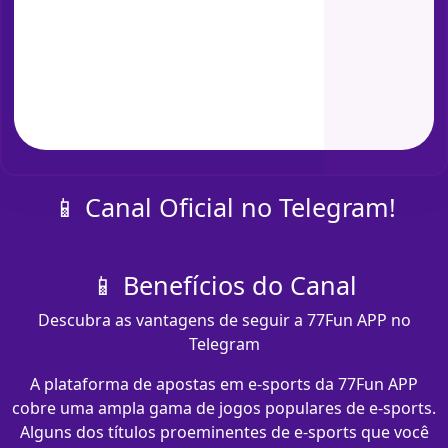
📱 Canal Oficial no Telegram!
📱 Benefícios do Canal
Descubra as vantagens de seguir a 77Fun APP no
Telegram
A plataforma de apostas em e-sports da 77Fun APP
cobre uma ampla gama de jogos populares de e-sports.
Alguns dos títulos proeminentes de e-sports que você