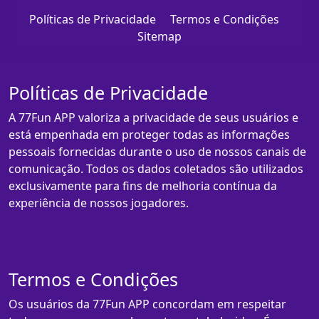
Políticas de Privacidade
Termos e Condições
Sitemap
Políticas de Privacidade
A 77Fun APP valoriza a privacidade de seus usuários e
está empenhada em proteger todas as informações
pessoais fornecidas durante o uso de nossos canais de
comunicação. Todos os dados coletados são utilizados
exclusivamente para fins de melhoria contínua da
experiência de nossos jogadores.
Termos e Condições
Os usuários da 77Fun APP concordam em respeitar