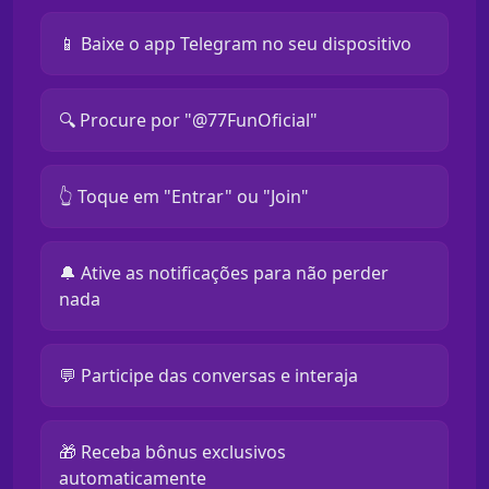
📱 Baixe o app Telegram no seu dispositivo
🔍 Procure por "@77FunOficial"
👆 Toque em "Entrar" ou "Join"
🔔 Ative as notificações para não perder
nada
💬 Participe das conversas e interaja
🎁 Receba bônus exclusivos
automaticamente