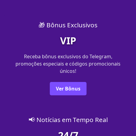
🎁 Bônus Exclusivos
VIP
Receba bônus exclusivos do Telegram,
promoções especiais e códigos promocionais
únicos!
Ver Bônus
📢 Notícias em Tempo Real
24/7