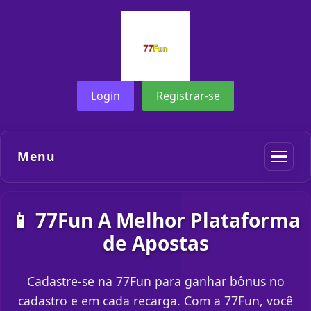
Login
Registrar-se
Menu
📱 77Fun A Melhor Plataforma
de Apostas
Cadastre-se na 77Fun para ganhar bônus no
cadastro e em cada recarga. Com a 77Fun, você