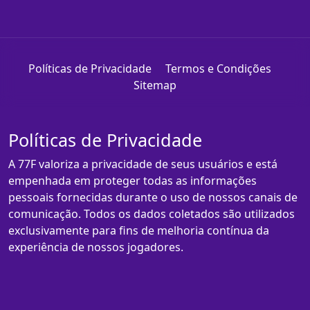
Políticas de Privacidade
Termos e Condições
Sitemap
Políticas de Privacidade
A 77F valoriza a privacidade de seus usuários e está
empenhada em proteger todas as informações
pessoais fornecidas durante o uso de nossos canais de
comunicação. Todos os dados coletados são utilizados
exclusivamente para fins de melhoria contínua da
experiência de nossos jogadores.