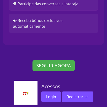
💬 Participe das conversas e interaja
🎁 Receba bônus exclusivos
automaticamente
SEGUIR AGORA
Acessos
Login
Registrar-se