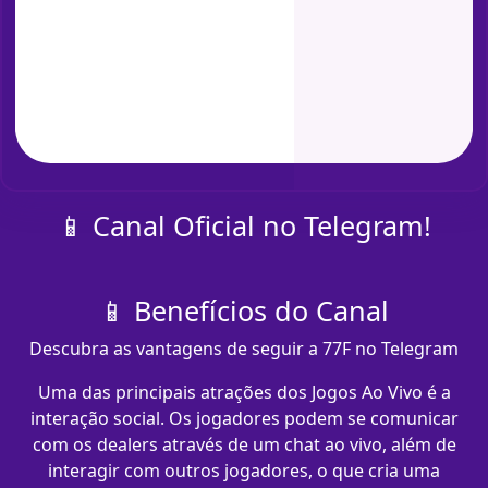
📱 Canal Oficial no Telegram!
📱 Benefícios do Canal
Descubra as vantagens de seguir a 77F no Telegram
Uma das principais atrações dos Jogos Ao Vivo é a
interação social. Os jogadores podem se comunicar
com os dealers através de um chat ao vivo, além de
interagir com outros jogadores, o que cria uma