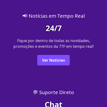
📢 Notícias em Tempo Real
24/7
Fique por dentro de todas as novidades,
promoções e eventos da 77F em tempo real!
Ver Notícias
💬 Suporte Direto
Chat