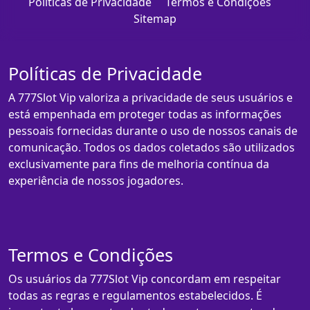
Políticas de Privacidade
Termos e Condições
Sitemap
Políticas de Privacidade
A 777Slot Vip valoriza a privacidade de seus usuários e
está empenhada em proteger todas as informações
pessoais fornecidas durante o uso de nossos canais de
comunicação. Todos os dados coletados são utilizados
exclusivamente para fins de melhoria contínua da
experiência de nossos jogadores.
Termos e Condições
Os usuários da 777Slot Vip concordam em respeitar
todas as regras e regulamentos estabelecidos. É