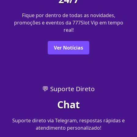
Fique por dentro de todas as novidades,
promoções e eventos da 777Slot Vip em tempo
real!
Ver Notícias
💬 Suporte Direto
Chat
Suporte direto via Telegram, respostas rápidas e
atendimento personalizado!