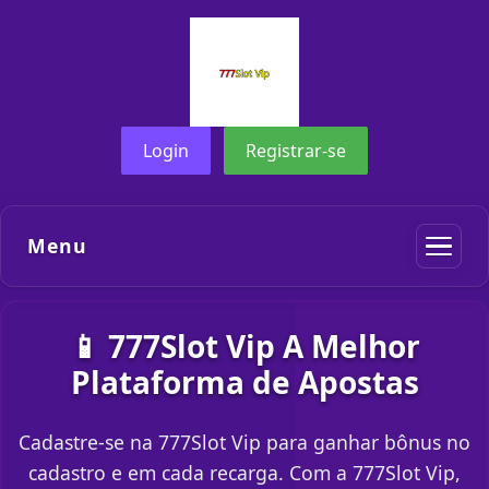
Login
Registrar-se
Menu
📱 777Slot Vip A Melhor
Plataforma de Apostas
Cadastre-se na 777Slot Vip para ganhar bônus no
cadastro e em cada recarga. Com a 777Slot Vip,