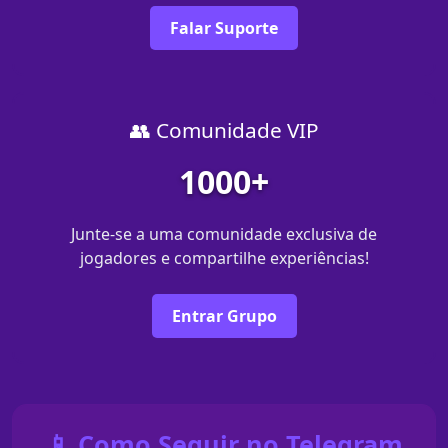
Falar Suporte
👥 Comunidade VIP
1000+
Junte-se a uma comunidade exclusiva de
jogadores e compartilhe experiências!
Entrar Grupo
📱 Como Seguir no Telegram