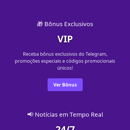
🎁 Bônus Exclusivos
VIP
Receba bônus exclusivos do Telegram,
promoções especiais e códigos promocionais
únicos!
Ver Bônus
📢 Notícias em Tempo Real
24/7