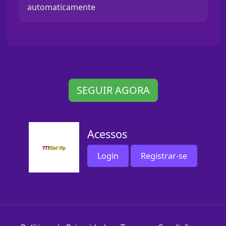
automaticamente
SEGUIR AGORA
Acessos
Login
Registrar-se