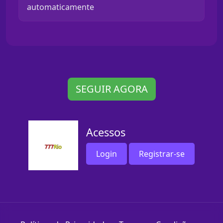
automaticamente
SEGUIR AGORA
Acessos
Login
Registrar-se