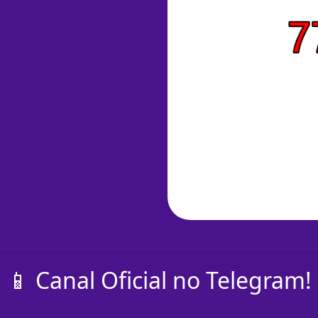
📱 Canal Oficial no Telegram!