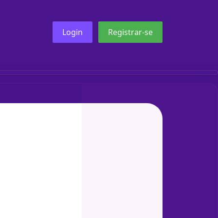
Login
Registrar-se