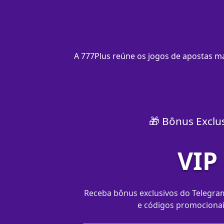
A 777Plus reúne os jogos de apostas m
🎁 Bônus Exclu
VIP
Receba bônus exclusivos do Telegra
e códigos promocionai