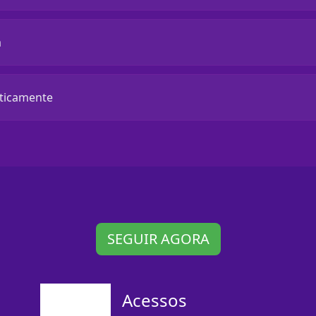
a
aticamente
SEGUIR AGORA
Acessos