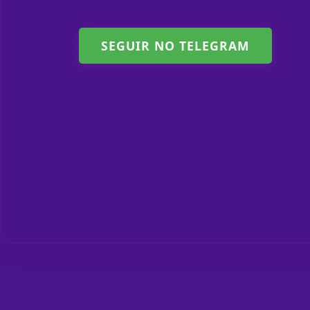
SEGUIR NO TELEGRAM