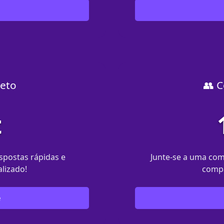
reto
👥 
t
espostas rápidas e
Junte-se a uma com
lizado!
compa
e