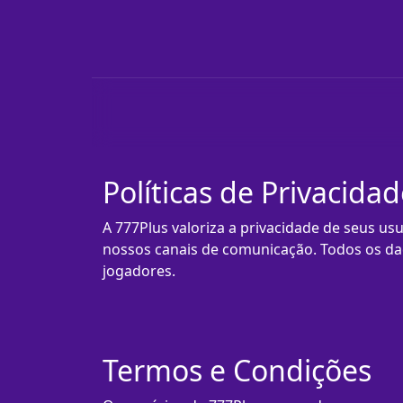
Políticas de Privacida
A 777Plus valoriza a privacidade de seus u
nossos canais de comunicação. Todos os dad
jogadores.
Termos e Condições