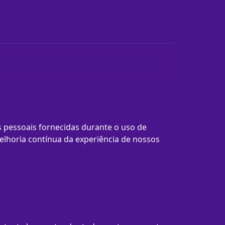
 pessoais fornecidas durante o uso de
elhoria contínua da experiência de nossos