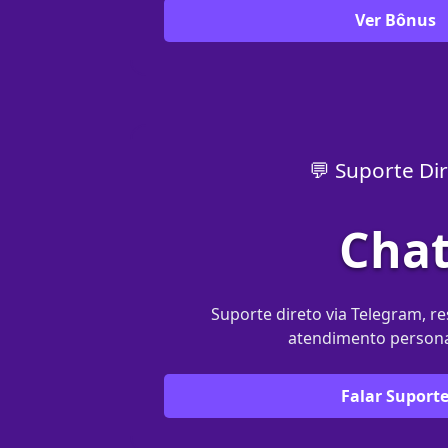
Ver Bônus
💬 Suporte Di
Cha
Suporte direto via Telegram, r
atendimento persona
Falar Suport