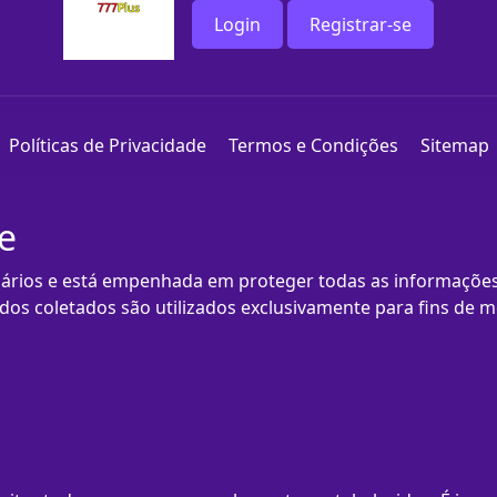
Login
Registrar-se
Políticas de Privacidade
Termos e Condições
Sitemap
de
suários e está empenhada em proteger todas as informações
os coletados são utilizados exclusivamente para fins de m