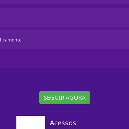
a
aticamente
SEGUIR AGORA
Acessos