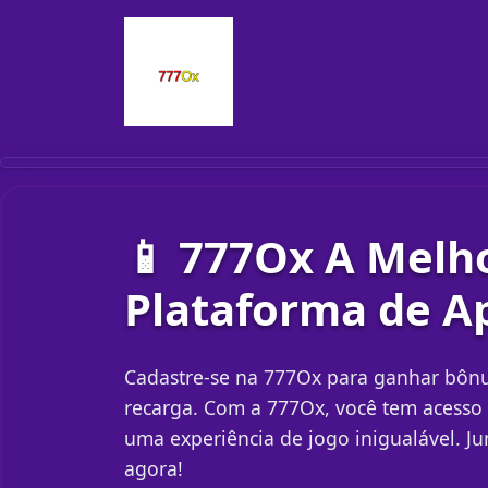
📱 777Ox A Melh
Plataforma de A
Cadastre-se na 777Ox para ganhar bônu
recarga. Com a 777Ox, você tem acesso 
uma experiência de jogo inigualável. J
agora!