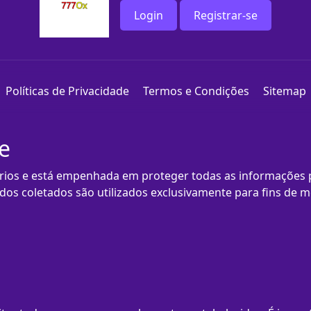
Login
Registrar-se
Políticas de Privacidade
Termos e Condições
Sitemap
de
ários e está empenhada em proteger todas as informações 
os coletados são utilizados exclusivamente para fins de m