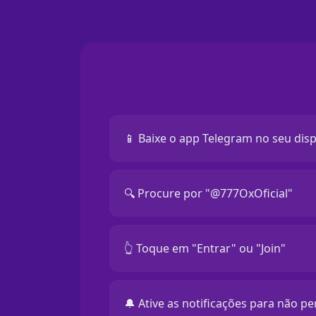
📱 Baixe o app Telegram no seu disp
🔍 Procure por "@777OxOficial"
👆 Toque em "Entrar" ou "Join"
🔔 Ative as notificações para não p