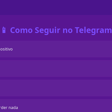
📱 Como Seguir no Telegram
ositivo
erder nada