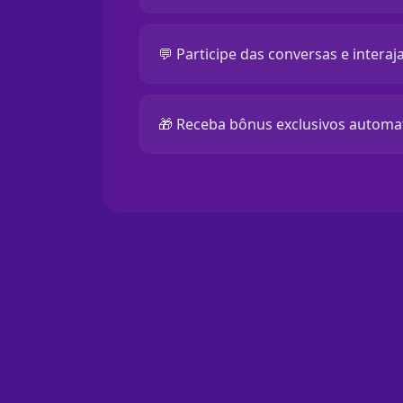
💬 Participe das conversas e interaj
🎁 Receba bônus exclusivos autom