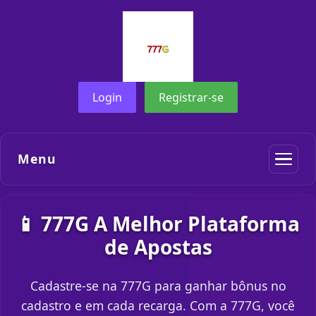
Login
Registrar-se
Menu
📱 777G A Melhor Plataforma
de Apostas
Cadastre-se na 777G para ganhar bônus no
cadastro e em cada recarga. Com a 777G, você