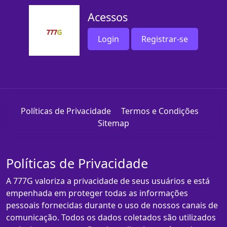
Acessos
Login
Registrar-se
Políticas de Privacidade
Termos e Condições
Sitemap
Políticas de Privacidade
A 777G valoriza a privacidade de seus usuários e está
empenhada em proteger todas as informações
pessoais fornecidas durante o uso de nossos canais de
comunicação. Todos os dados coletados são utilizados