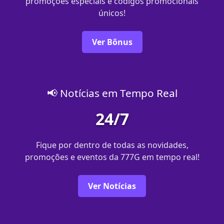
promoções especiais e códigos promocionais
únicos!
Ver Bônus
📢 Notícias em Tempo Real
24/7
Fique por dentro de todas as novidades,
promoções e eventos da 777G em tempo real!
Ver Notícias