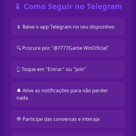
📱 Como Seguir no Telegram
📱 Baixe o app Telegram no seu dispositivo
🔍 Procure por "@7777Game WinOficial"
👆 Toque em "Entrar" ou "Join"
🔔 Ative as notificações para não perder
nada
💬 Participe das conversas e interaja