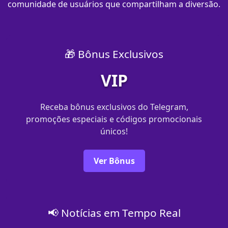
comunidade de usuários que compartilham a diversão.
🎁 Bônus Exclusivos
VIP
Receba bônus exclusivos do Telegram,
promoções especiais e códigos promocionais
únicos!
Ver Bônus
📢 Notícias em Tempo Real