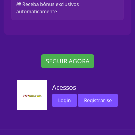
🎁 Receba bônus exclusivos
automaticamente
SEGUIR AGORA
Acessos
Login
Registrar-se