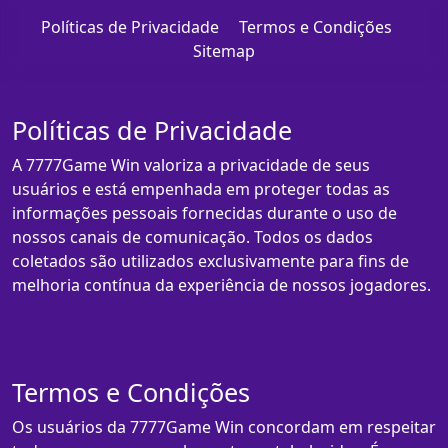
Políticas de Privacidade
Termos e Condições
Sitemap
Políticas de Privacidade
A 7777Game Win valoriza a privacidade de seus
usuários e está empenhada em proteger todas as
informações pessoais fornecidas durante o uso de
nossos canais de comunicação. Todos os dados
coletados são utilizados exclusivamente para fins de
melhoria contínua da experiência de nossos jogadores.
Termos e Condições
Os usuários da 7777Game Win concordam em respeitar