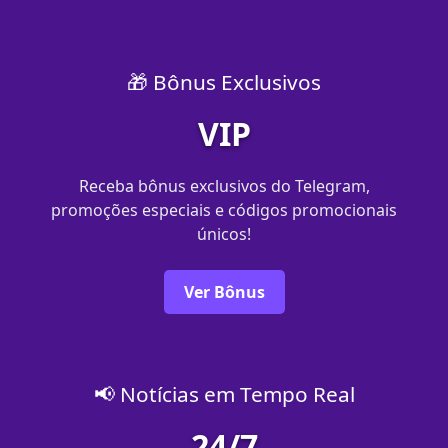
🎁 Bônus Exclusivos
VIP
Receba bônus exclusivos do Telegram,
promoções especiais e códigos promocionais
únicos!
Ver Bônus
📢 Notícias em Tempo Real
24/7