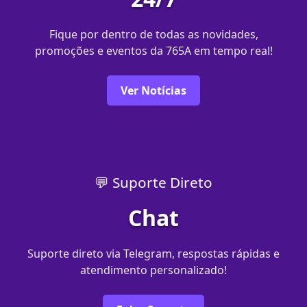
Fique por dentro de todas as novidades,
promoções e eventos da 765A em tempo real!
Ver Notícias
💬 Suporte Direto
Chat
Suporte direto via Telegram, respostas rápidas e
atendimento personalizado!