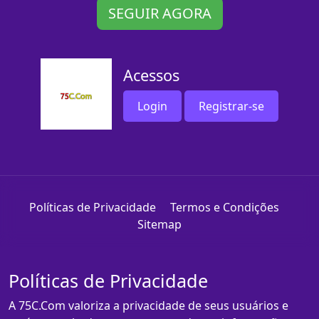
SEGUIR AGORA
Acessos
Login
Registrar-se
Políticas de Privacidade
Termos e Condições
Sitemap
Políticas de Privacidade
A 75C.Com valoriza a privacidade de seus usuários e