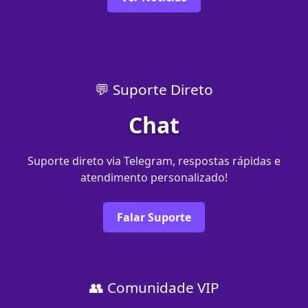
💬 Suporte Direto
Chat
Suporte direto via Telegram, respostas rápidas e
atendimento personalizado!
Falar Suporte
👥 Comunidade VIP