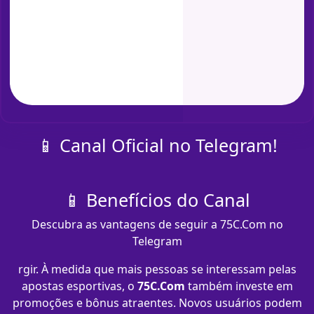
📱 Canal Oficial no Telegram!
📱 Benefícios do Canal
Descubra as vantagens de seguir a 75C.Com no
Telegram
rgir. À medida que mais pessoas se interessam pelas
apostas esportivas, o
75C.Com
também investe em
promoções e bônus atraentes. Novos usuários podem