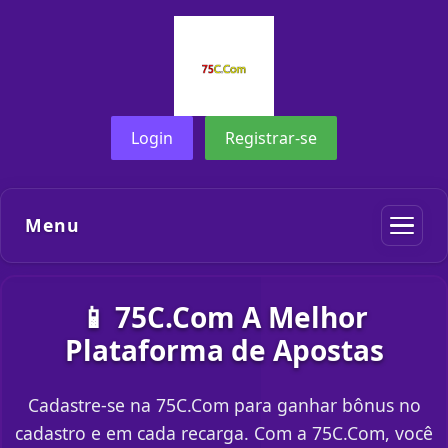
Login
Registrar-se
Menu
📱 75C.Com A Melhor
Plataforma de Apostas
Cadastre-se na 75C.Com para ganhar bônus no
cadastro e em cada recarga. Com a 75C.Com, você