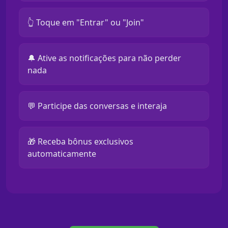
👆 Toque em "Entrar" ou "Join"
🔔 Ative as notificações para não perder
nada
💬 Participe das conversas e interaja
🎁 Receba bônus exclusivos
automaticamente