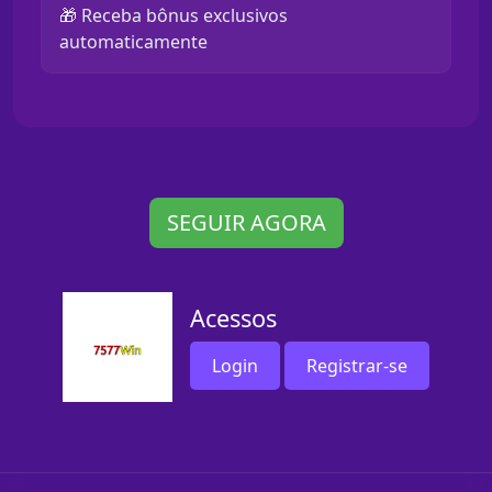
🎁 Receba bônus exclusivos
automaticamente
SEGUIR AGORA
Acessos
Login
Registrar-se