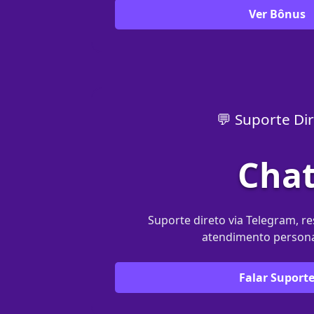
Ver Bônus
💬 Suporte Di
Cha
Suporte direto via Telegram, r
atendimento persona
Falar Suport