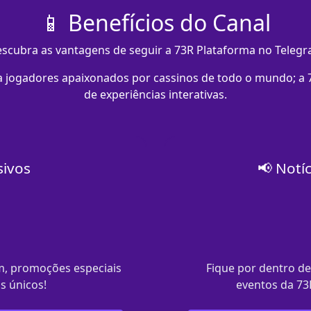
📱 Benefícios do Canal
scubra as vantagens de seguir a 73R Plataforma no Teleg
ta jogadores apaixonados por cassinos de todo o mundo; a
de experiências interativas.
sivos
📢 Notí
m, promoções especiais
Fique por dentro d
s únicos!
eventos da 73