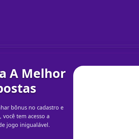
ma A Melhor
postas
nhar bônus no cadastro e
, você tem acesso a
e jogo inigualável.