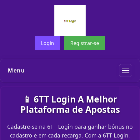
Login
Registrar-se
Menu
📱 6TT Login A Melhor
Plataforma de Apostas
Cadastre-se na 6TT Login para ganhar bônus no
cadastro e em cada recarga. Com a 6TT Login,