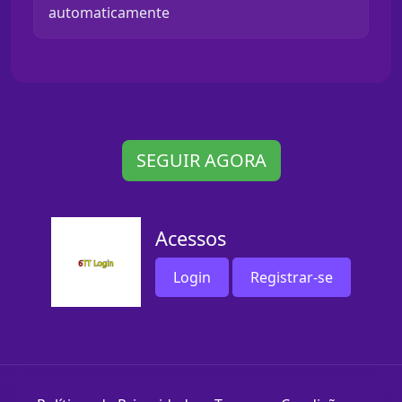
automaticamente
SEGUIR AGORA
Acessos
Login
Registrar-se