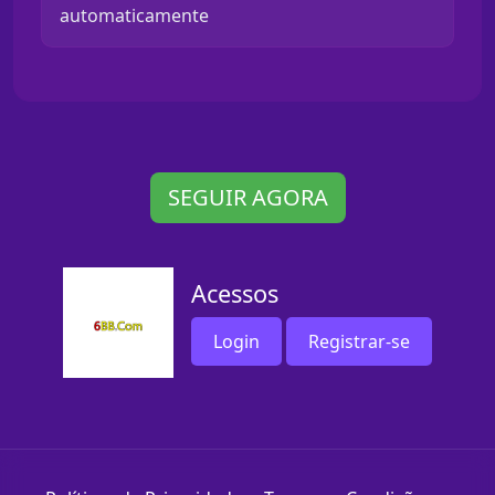
automaticamente
SEGUIR AGORA
Acessos
Login
Registrar-se