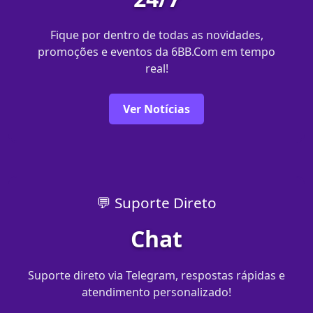
Fique por dentro de todas as novidades,
promoções e eventos da 6BB.Com em tempo
real!
Ver Notícias
💬 Suporte Direto
Chat
Suporte direto via Telegram, respostas rápidas e
atendimento personalizado!