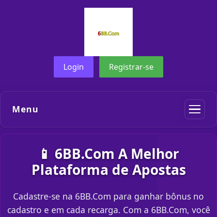
Login
Registrar-se
Menu
📱 6BB.Com A Melhor
Plataforma de Apostas
Cadastre-se na 6BB.Com para ganhar bônus no
cadastro e em cada recarga. Com a 6BB.Com, você