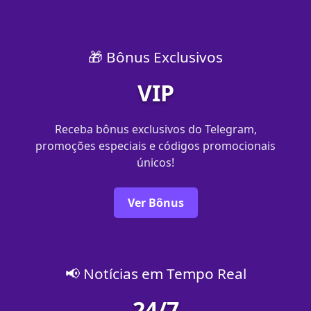
🎁 Bônus Exclusivos
VIP
Receba bônus exclusivos do Telegram,
promoções especiais e códigos promocionais
únicos!
Ver Bônus
📢 Notícias em Tempo Real
24/7