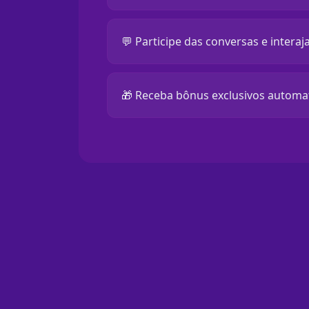
💬 Participe das conversas e interaj
🎁 Receba bônus exclusivos autom