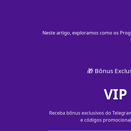
Neste artigo, exploramos como os Prog
🎁 Bônus Exclu
VIP
Receba bônus exclusivos do Telegra
e códigos promocionai