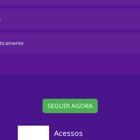
a
aticamente
SEGUIR AGORA
Acessos