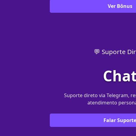
Ver Bônus
💬 Suporte Di
Cha
Suporte direto via Telegram, r
atendimento persona
Falar Suport