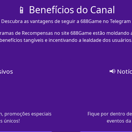
📱 Benefícios do Canal
Descubra as vantagens de seguir a 688Game no Telegram
ramas de Recompensas no site 688Game estão moldando a 
benefícios tangíveis e incentivando a lealdade dos usuários
sivos
📢 Notí
m, promoções especiais
Fique por dentro d
s únicos!
eventos da