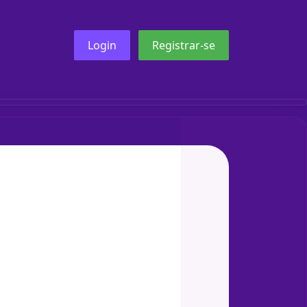
Login
Registrar-se