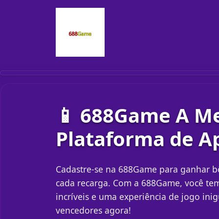
📱 688Game A M
Plataforma de A
Cadastre-se na 688Game para ganhar b
cada recarga. Com a 688Game, você te
incríveis e uma experiência de jogo inig
vencedores agora!