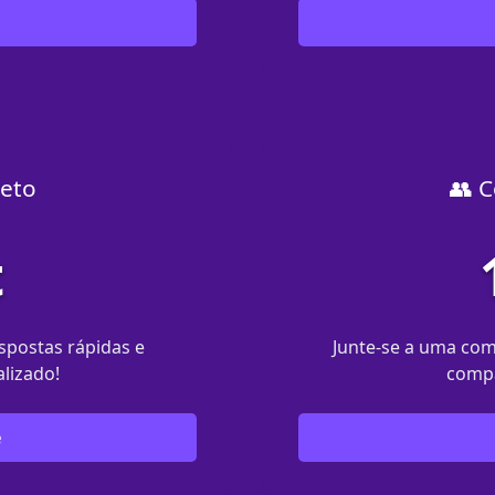
reto
👥 
t
espostas rápidas e
Junte-se a uma com
lizado!
compa
e