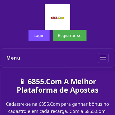
Login
Registrar-se
Menu
📱 6855.Com A Melhor
Plataforma de Apostas
Cadastre-se na 6855.Com para ganhar bônus no
cadastro e em cada recarga. Com a 6855.Com,