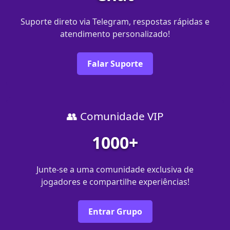
Suporte direto via Telegram, respostas rápidas e
atendimento personalizado!
Falar Suporte
👥 Comunidade VIP
1000+
Junte-se a uma comunidade exclusiva de
jogadores e compartilhe experiências!
Entrar Grupo