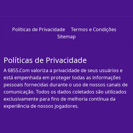
Políticas de Privacidade
Termos e Condições
Sitemap
Políticas de Privacidade
A 6855.Com valoriza a privacidade de seus usuários e
está empenhada em proteger todas as informações
pessoais fornecidas durante o uso de nossos canais de
comunicação. Todos os dados coletados são utilizados
exclusivamente para fins de melhoria contínua da
experiência de nossos jogadores.