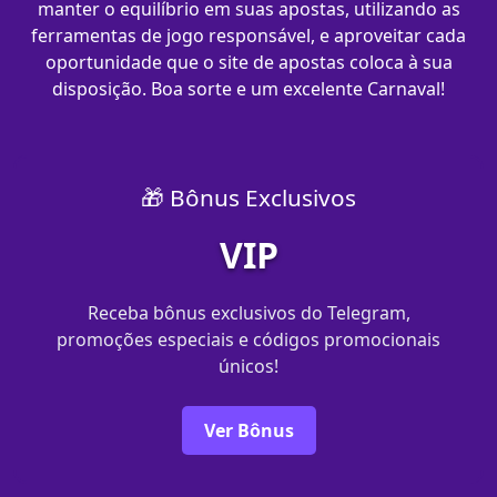
manter o equilíbrio em suas apostas, utilizando as
ferramentas de jogo responsável, e aproveitar cada
oportunidade que o site de apostas coloca à sua
disposição. Boa sorte e um excelente Carnaval!
🎁 Bônus Exclusivos
VIP
Receba bônus exclusivos do Telegram,
promoções especiais e códigos promocionais
únicos!
Ver Bônus