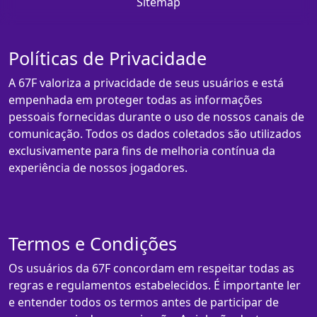
Sitemap
Políticas de Privacidade
A 67F valoriza a privacidade de seus usuários e está
empenhada em proteger todas as informações
pessoais fornecidas durante o uso de nossos canais de
comunicação. Todos os dados coletados são utilizados
exclusivamente para fins de melhoria contínua da
experiência de nossos jogadores.
Termos e Condições
Os usuários da 67F concordam em respeitar todas as
regras e regulamentos estabelecidos. É importante ler
e entender todos os termos antes de participar de