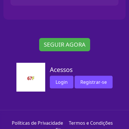
SEGUIR AGORA
Acessos
Login
Registrar-se
Políticas de Privacidade
Termos e Condições