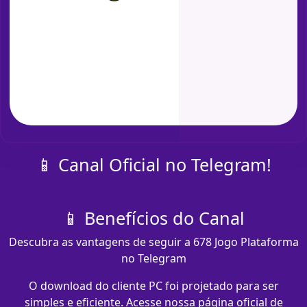
📱 Canal Oficial no Telegram!
📱 Benefícios do Canal
Descubra as vantagens de seguir a 678 Jogo Plataforma
no Telegram
O download do cliente PC foi projetado para ser
simples e eficiente. Acesse nossa página oficial de