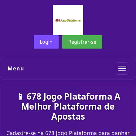
Login
Registrar-se
Menu
📱 678 Jogo Plataforma A
Melhor Plataforma de
Apostas
Cadastre-se na 678 Jogo Plataforma para ganhar