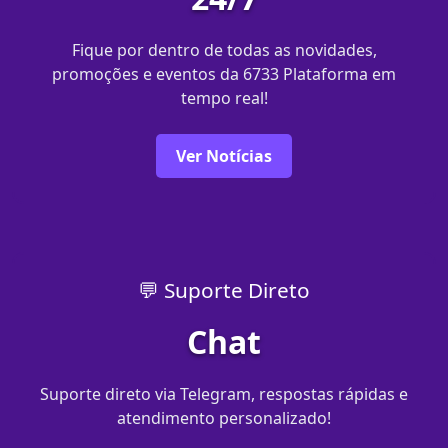
Fique por dentro de todas as novidades,
promoções e eventos da 6733 Plataforma em
tempo real!
Ver Notícias
💬 Suporte Direto
Chat
Suporte direto via Telegram, respostas rápidas e
atendimento personalizado!