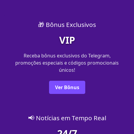
🎁 Bônus Exclusivos
VIP
Receba bônus exclusivos do Telegram,
promoções especiais e códigos promocionais
únicos!
Ver Bônus
📢 Notícias em Tempo Real
24/7