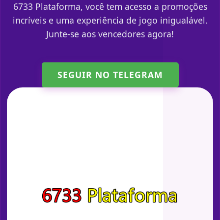
6733 Plataforma, você tem acesso a promoções
incríveis e uma experiência de jogo inigualável.
Junte-se aos vencedores agora!
SEGUIR NO TELEGRAM