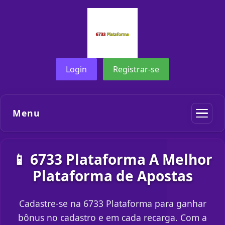
Login
Registrar-se
Menu
📱 6733 Plataforma A Melhor
Plataforma de Apostas
Cadastre-se na 6733 Plataforma para ganhar
bônus no cadastro e em cada recarga. Com a