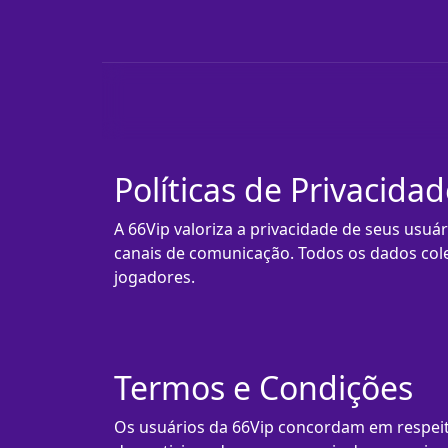
Políticas de Privacida
A 66Vip valoriza a privacidade de seus usu
canais de comunicação. Todos os dados cole
jogadores.
Termos e Condições
Os usuários da 66Vip concordam em respeita