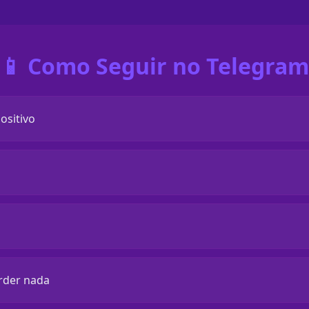
📱 Como Seguir no Telegram
ositivo
erder nada