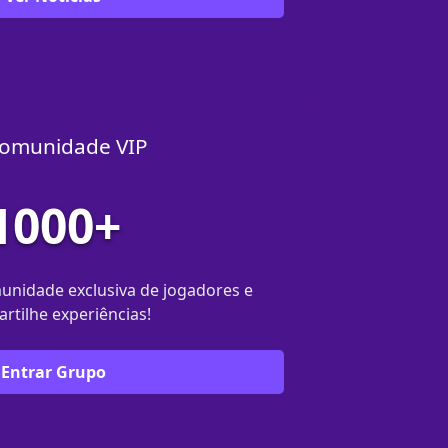
Comunidade VIP
1000+
unidade exclusiva de jogadores e
rtilhe experiências!
Entrar Grupo