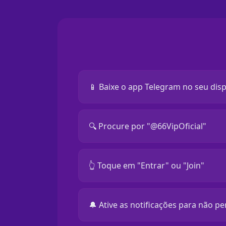
📱 Baixe o app Telegram no seu disp
🔍 Procure por "@66VipOficial"
👆 Toque em "Entrar" ou "Join"
🔔 Ative as notificações para não p