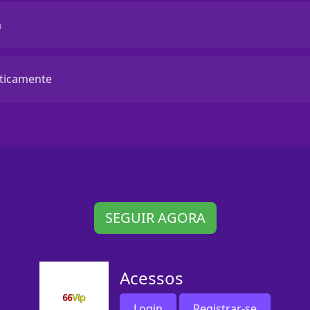
a
aticamente
SEGUIR AGORA
Acessos
Login
Registrar-se