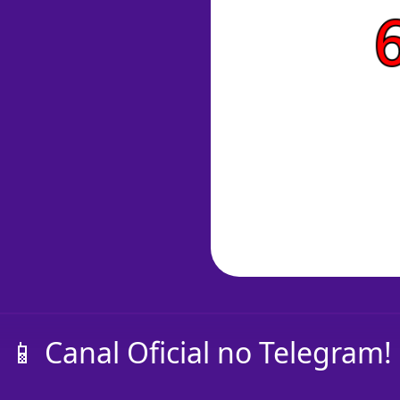
📱 Canal Oficial no Telegram!