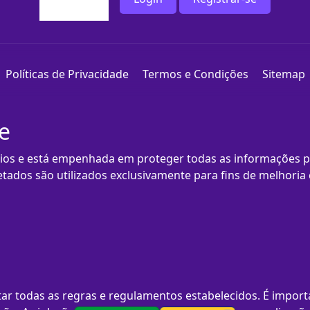
Políticas de Privacidade
Termos e Condições
Sitemap
de
ários e está empenhada em proteger todas as informações 
tados são utilizados exclusivamente para fins de melhoria
r todas as regras e regulamentos estabelecidos. É import