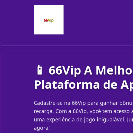
📱 66Vip A Melho
Plataforma de A
Cadastre-se na 66Vip para ganhar bônu
recarga. Com a 66Vip, você tem acesso 
uma experiência de jogo inigualável. J
agora!