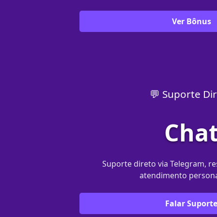
Ver Bônus
💬 Suporte Di
Cha
Suporte direto via Telegram, r
atendimento persona
Falar Suport