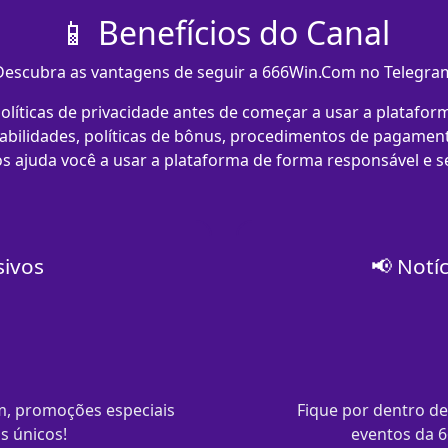
📱 Benefícios do Canal
Descubra as vantagens de seguir a 666Win.Com no Telegra
olíticas de privacidade antes de começar a usar a plataf
sabilidades, políticas de bônus, procedimentos de pagamen
s ajuda você a usar a plataforma de forma responsável e s
sivos
📢 Notí
m, promoções especiais
Fique por dentro d
s únicos!
eventos da 