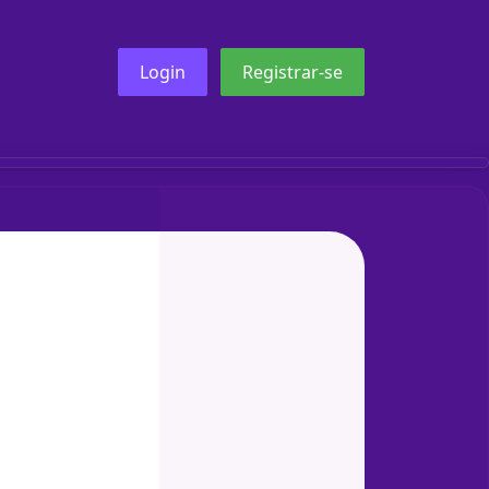
Login
Registrar-se