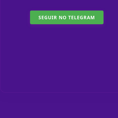
SEGUIR NO TELEGRAM