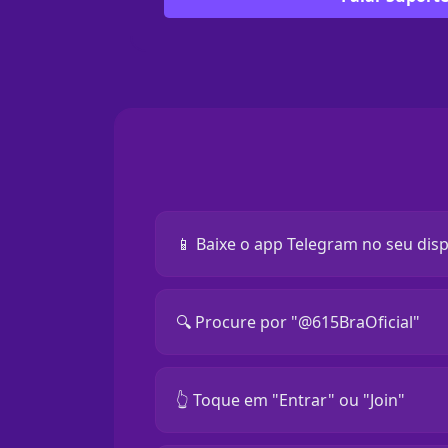
📱 Baixe o app Telegram no seu disp
🔍 Procure por "@615BraOficial"
👆 Toque em "Entrar" ou "Join"