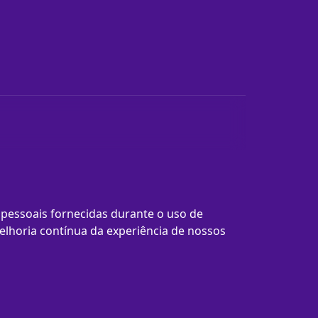
 pessoais fornecidas durante o uso de
elhoria contínua da experiência de nossos