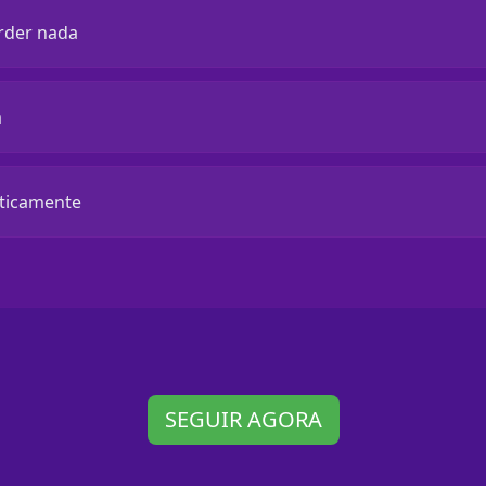
erder nada
a
aticamente
SEGUIR AGORA