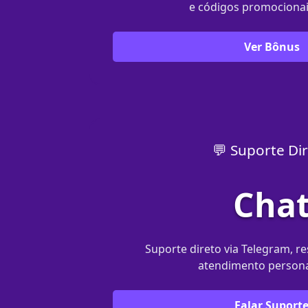
e códigos promocionai
Ver Bônus
💬 Suporte Di
Cha
Suporte direto via Telegram, r
atendimento persona
Falar Suport