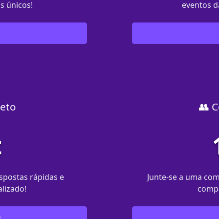
s únicos!
eventos d
reto
👥 
t
espostas rápidas e
Junte-se a uma com
lizado!
compa
e