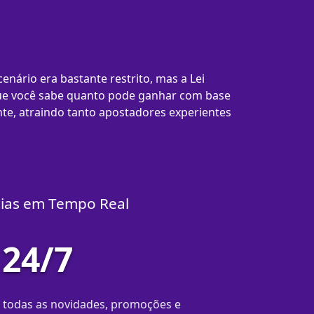
nário era bastante restrito, mas a Lei
 que você sabe quanto pode ganhar com base
te, atraindo tanto apostadores experientes
cias em Tempo Real
24/7
e todas as novidades, promoções e