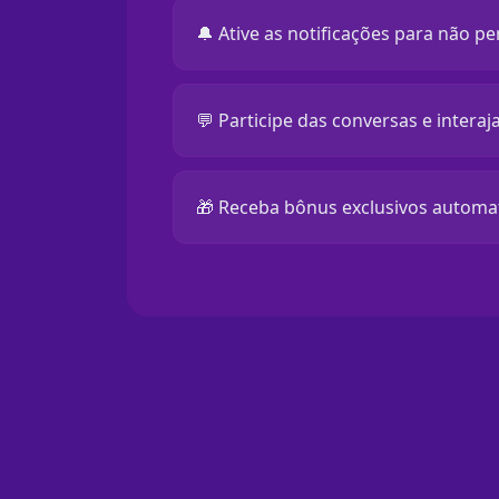
🔔 Ative as notificações para não p
💬 Participe das conversas e interaj
🎁 Receba bônus exclusivos autom