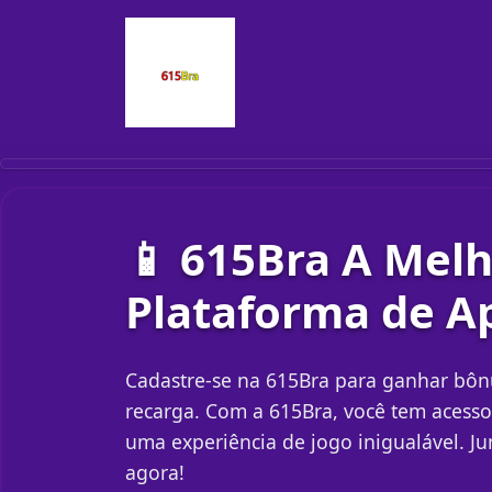
📱 615Bra A Mel
Plataforma de A
Cadastre-se na 615Bra para ganhar bôn
recarga. Com a 615Bra, você tem acesso
uma experiência de jogo inigualável. J
agora!