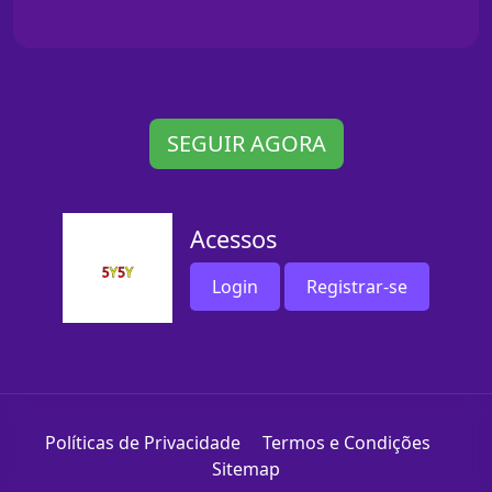
SEGUIR AGORA
Acessos
Login
Registrar-se
Políticas de Privacidade
Termos e Condições
Sitemap