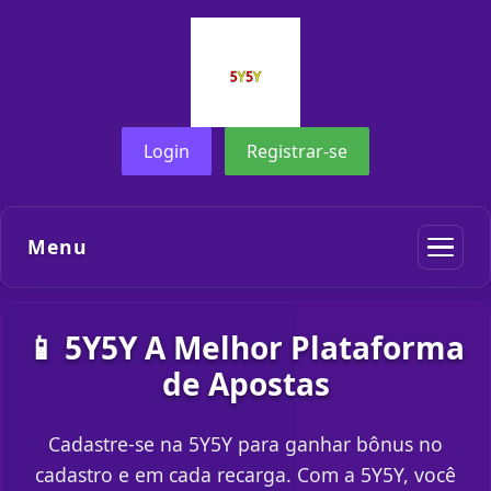
Login
Registrar-se
Menu
📱 5Y5Y A Melhor Plataforma
de Apostas
Cadastre-se na 5Y5Y para ganhar bônus no
cadastro e em cada recarga. Com a 5Y5Y, você