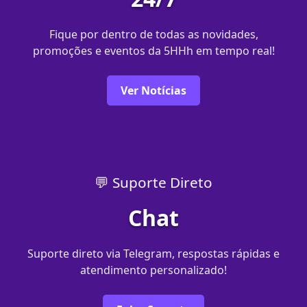
Fique por dentro de todas as novidades,
promoções e eventos da 5HHh em tempo real!
Ver Notícias
💬 Suporte Direto
Chat
Suporte direto via Telegram, respostas rápidas e
atendimento personalizado!