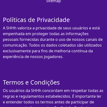
Sitemap
Políticas de Privacidade
A 5HHh valoriza a privacidade de seus usuários e está
empenhada em proteger todas as informações
pessoais fornecidas durante o uso de nossos canais de
comunicação. Todos os dados coletados são utilizados
exclusivamente para fins de melhoria contínua da
experiência de nossos jogadores.
Termos e Condições
Os usuários da 5HHh concordam em respeitar todas as
regras e regulamentos estabelecidos. É importante ler
e entender todos os termos antes de participar de