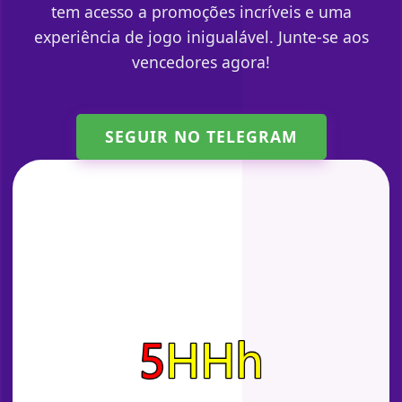
tem acesso a promoções incríveis e uma
experiência de jogo inigualável. Junte-se aos
vencedores agora!
SEGUIR NO TELEGRAM