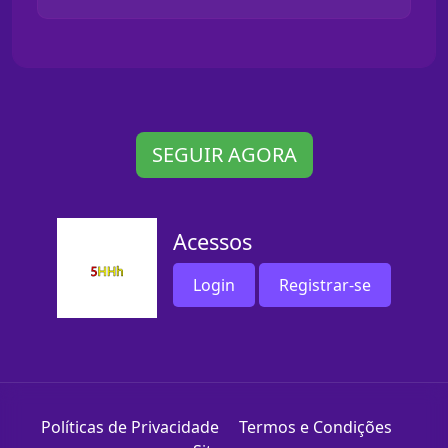
SEGUIR AGORA
Acessos
Login
Registrar-se
Políticas de Privacidade
Termos e Condições