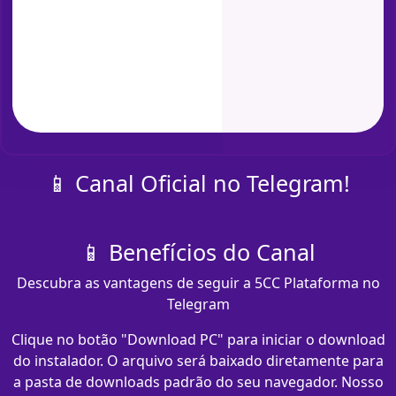
📱 Canal Oficial no Telegram!
📱 Benefícios do Canal
Descubra as vantagens de seguir a 5CC Plataforma no
Telegram
Clique no botão "Download PC" para iniciar o download
do instalador. O arquivo será baixado diretamente para
a pasta de downloads padrão do seu navegador. Nosso