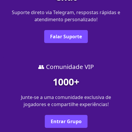
Suporte direto via Telegram, respostas rápidas e
atendimento personalizado!
Falar Suporte
👥 Comunidade VIP
1000+
Junte-se a uma comunidade exclusiva de
jogadores e compartilhe experiências!
Entrar Grupo