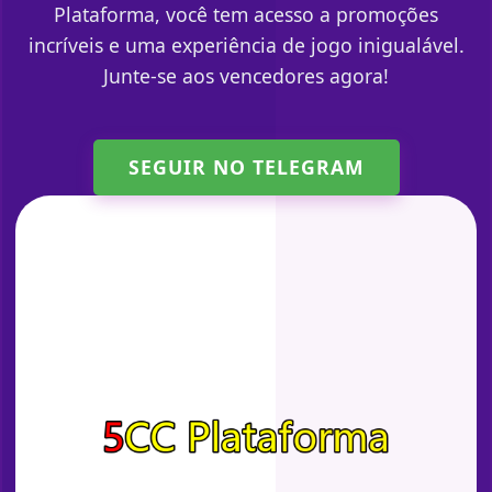
Plataforma, você tem acesso a promoções
incríveis e uma experiência de jogo inigualável.
Junte-se aos vencedores agora!
SEGUIR NO TELEGRAM