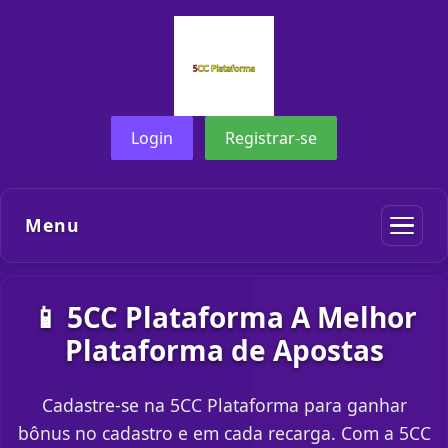
Login
Registrar-se
Menu
📱 5CC Plataforma A Melhor
Plataforma de Apostas
Cadastre-se na 5CC Plataforma para ganhar
bônus no cadastro e em cada recarga. Com a 5CC