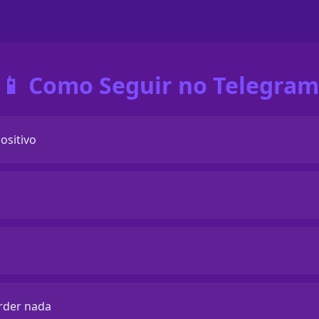
📱 Como Seguir no Telegram
ositivo
erder nada