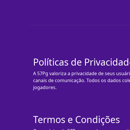
Políticas de Privacida
A 57Pg valoriza a privacidade de seus usuá
canais de comunicação. Todos os dados cole
jogadores.
Termos e Condições