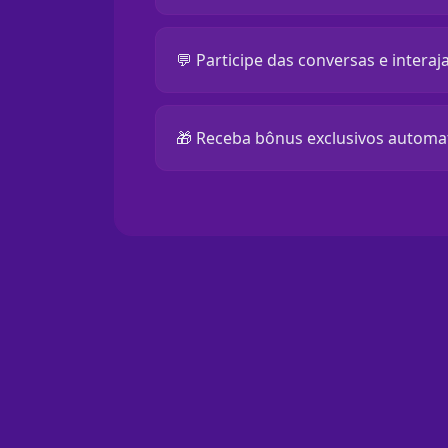
💬 Participe das conversas e interaj
🎁 Receba bônus exclusivos autom