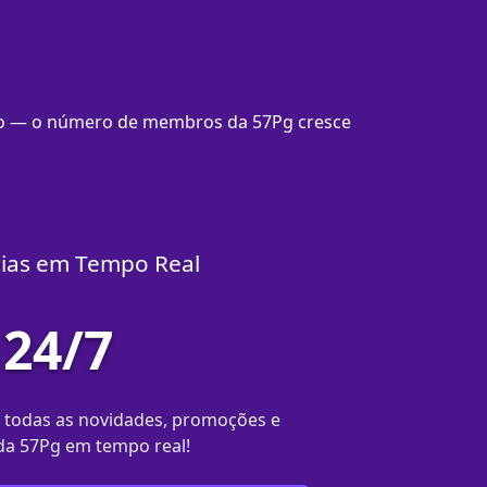
ático — o número de membros da 57Pg cresce
cias em Tempo Real
24/7
e todas as novidades, promoções e
da 57Pg em tempo real!