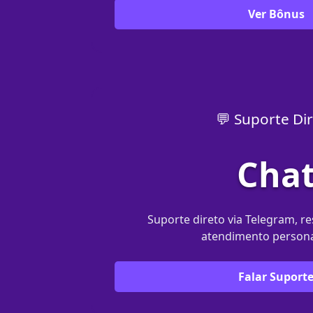
Ver Bônus
💬 Suporte Di
Cha
Suporte direto via Telegram, r
atendimento persona
Falar Suport