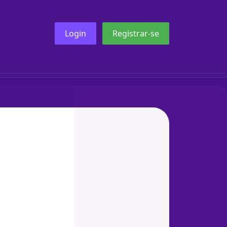
Login
Registrar-se