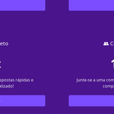
reto
👥 
t
espostas rápidas e
Junte-se a uma com
lizado!
compa
e