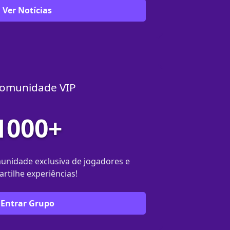
Ver Notícias
Comunidade VIP
1000+
unidade exclusiva de jogadores e
rtilhe experiências!
Entrar Grupo