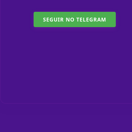
SEGUIR NO TELEGRAM