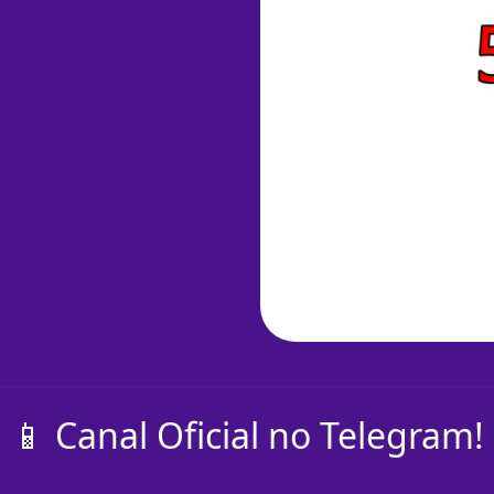
📱 Canal Oficial no Telegram!