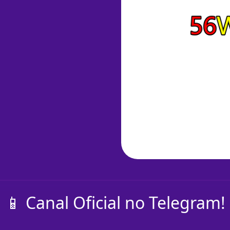
📱 Canal Oficial no Telegram!