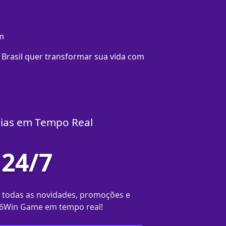
m
Brasil quer transformar sua vida com
cias em Tempo Real
24/7
e todas as novidades, promoções e
56Win Game em tempo real!