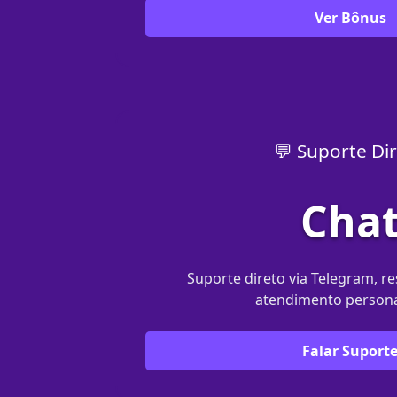
Ver Bônus
💬 Suporte Di
Cha
Suporte direto via Telegram, r
atendimento persona
Falar Suport