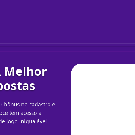
A Melhor
postas
r bônus no cadastro e
ocê tem acesso a
e jogo inigualável.