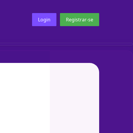
Login
Registrar-se