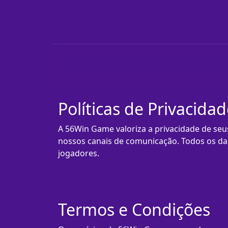
Políticas de Privacida
A 56Win Game valoriza a privacidade de se
nossos canais de comunicação. Todos os dad
jogadores.
Termos e Condições