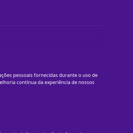
ações pessoais fornecidas durante o uso de
elhoria contínua da experiência de nossos