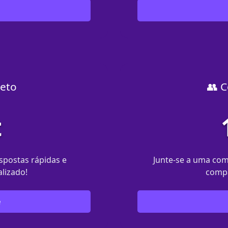
reto
👥 
t
espostas rápidas e
Junte-se a uma com
lizado!
compa
e