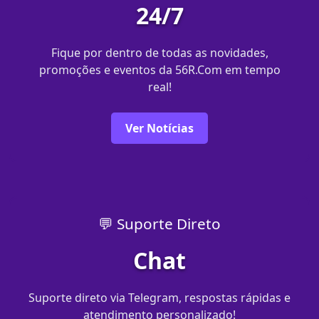
24/7
Fique por dentro de todas as novidades,
promoções e eventos da 56R.Com em tempo
real!
Ver Notícias
💬 Suporte Direto
Chat
Suporte direto via Telegram, respostas rápidas e
atendimento personalizado!