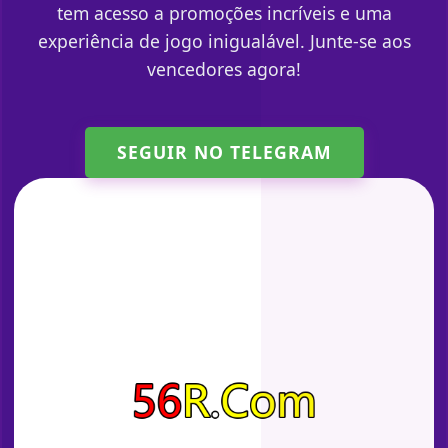
tem acesso a promoções incríveis e uma
experiência de jogo inigualável. Junte-se aos
vencedores agora!
SEGUIR NO TELEGRAM