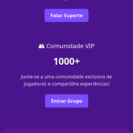
Falar Suporte
👥 Comunidade VIP
1000+
Junte-se a uma comunidade exclusiva de
jogadores e compartilhe experiências!
Entrar Grupo