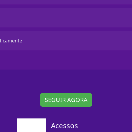
a
aticamente
SEGUIR AGORA
Acessos