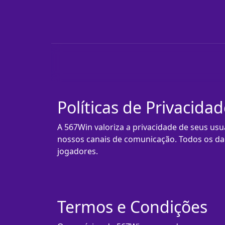
Políticas de Privacida
A 567Win valoriza a privacidade de seus us
nossos canais de comunicação. Todos os dad
jogadores.
Termos e Condições