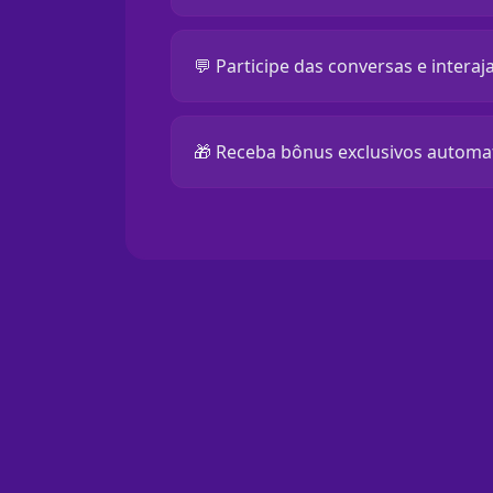
💬 Participe das conversas e interaj
🎁 Receba bônus exclusivos autom