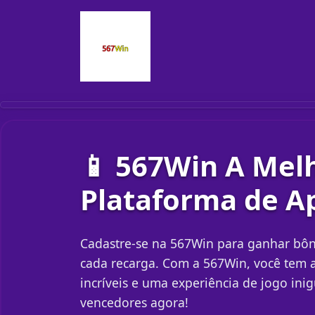
📱 567Win A Mel
Plataforma de A
Cadastre-se na 567Win para ganhar bôn
cada recarga. Com a 567Win, você tem 
incríveis e uma experiência de jogo inig
vencedores agora!