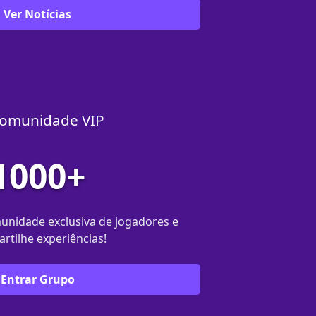
Ver Notícias
Comunidade VIP
1000+
unidade exclusiva de jogadores e
rtilhe experiências!
Entrar Grupo