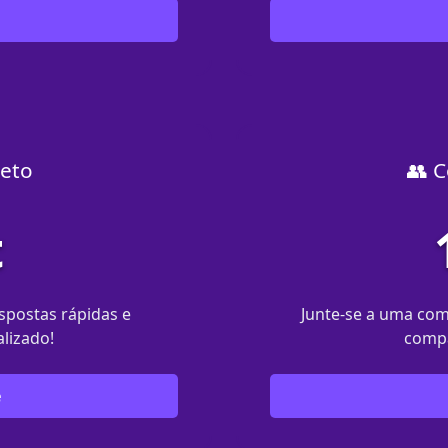
reto
👥 
t
espostas rápidas e
Junte-se a uma com
lizado!
compa
e