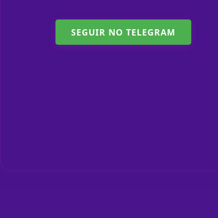
SEGUIR NO TELEGRAM