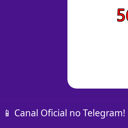
📱 Canal Oficial no Telegram!