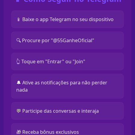
📱 Baixe o app Telegram no seu dispositivo
🔍 Procure por "@55GanheOficial"
👆 Toque em "Entrar" ou "Join"
🔔 Ative as notificações para não perder
nada
💬 Participe das conversas e interaja
🎁 Receba bônus exclusivos