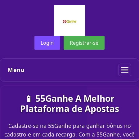
Login
Registrar-se
Menu
📱 55Ganhe A Melhor
Plataforma de Apostas
Cadastre-se na 55Ganhe para ganhar bônus no
cadastro e em cada recarga. Com a 55Ganhe, você