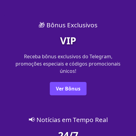
🎁 Bônus Exclusivos
VIP
Receba bônus exclusivos do Telegram,
promoções especiais e códigos promocionais
únicos!
Ver Bônus
📢 Notícias em Tempo Real
24/7