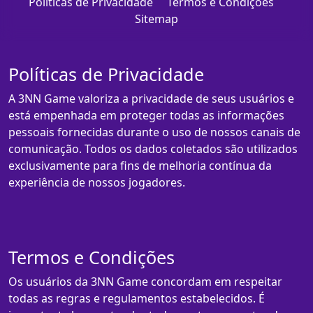
Políticas de Privacidade
Termos e Condições
Sitemap
Políticas de Privacidade
A 3NN Game valoriza a privacidade de seus usuários e
está empenhada em proteger todas as informações
pessoais fornecidas durante o uso de nossos canais de
comunicação. Todos os dados coletados são utilizados
exclusivamente para fins de melhoria contínua da
experiência de nossos jogadores.
Termos e Condições
Os usuários da 3NN Game concordam em respeitar
todas as regras e regulamentos estabelecidos. É