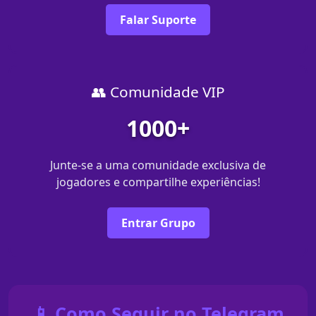
Falar Suporte
👥 Comunidade VIP
1000+
Junte-se a uma comunidade exclusiva de
jogadores e compartilhe experiências!
Entrar Grupo
📱 Como Seguir no Telegram