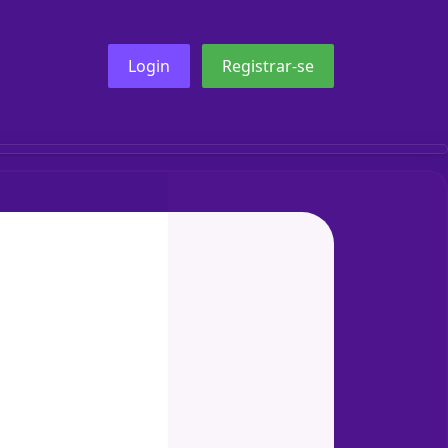
Login
Registrar-se