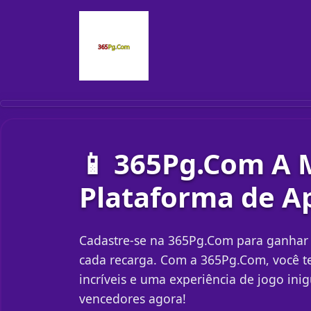
📱 365Pg.Com A 
Plataforma de A
Cadastre-se na 365Pg.Com para ganhar
cada recarga. Com a 365Pg.Com, você 
incríveis e uma experiência de jogo inig
vencedores agora!