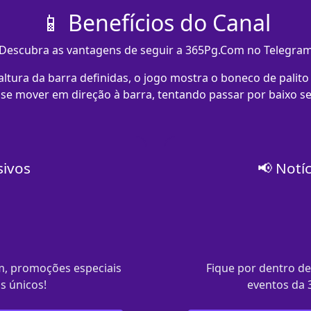
📱 Benefícios do Canal
Descubra as vantagens de seguir a 365Pg.Com no Telegra
altura da barra definidas, o jogo mostra o boneco de palito
se mover em direção à barra, tentando passar por baixo se
sivos
📢 Notí
m, promoções especiais
Fique por dentro d
s únicos!
eventos da 