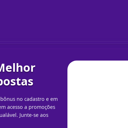
Melhor
postas
 bônus no cadastro e em
tem acesso a promoções
ualável. Junte-se aos