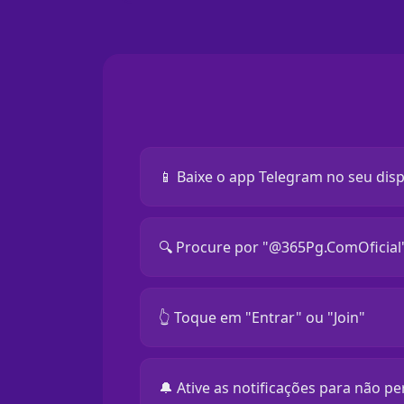
📱 Baixe o app Telegram no seu disp
🔍 Procure por "@365Pg.ComOficial
👆 Toque em "Entrar" ou "Join"
🔔 Ative as notificações para não p