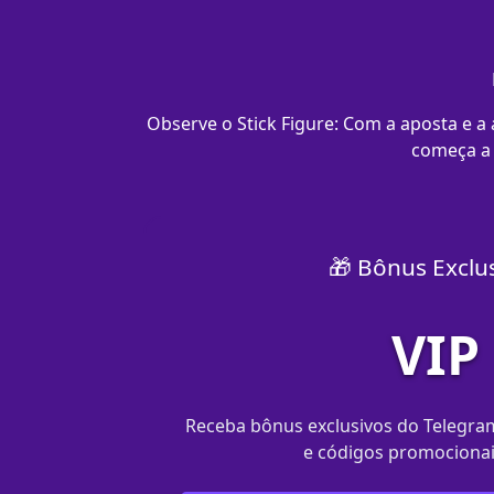
Observe o Stick Figure: Com a aposta e a 
começa a 
🎁 Bônus Exclu
VIP
Receba bônus exclusivos do Telegra
e códigos promocionai