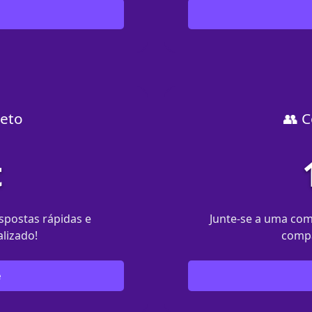
reto
👥 
t
espostas rápidas e
Junte-se a uma com
lizado!
compa
e