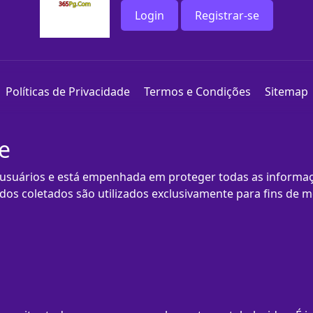
Login
Registrar-se
Políticas de Privacidade
Termos e Condições
Sitemap
de
s usuários e está empenhada em proteger todas as informaç
os coletados são utilizados exclusivamente para fins de m