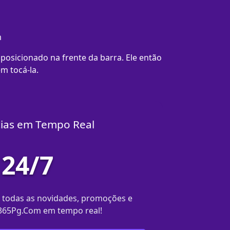
m
 posicionado na frente da barra. Ele então
m tocá-la.
cias em Tempo Real
24/7
e todas as novidades, promoções e
365Pg.Com em tempo real!