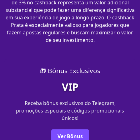
de 3% no cashback representa um valor adicional
substancial que pode fazer uma diferença significativa
em sua experiência de jogo a longo prazo. O cashback
Prata é especialmente valioso para jogadores que
fazem apostas regulares e buscam maximizar o valor
de seu investimento.
🎁 Bônus Exclusivos
VIP
Receba bônus exclusivos do Telegram,
promoções especiais e códigos promocionais
únicos!
Ver Bônus