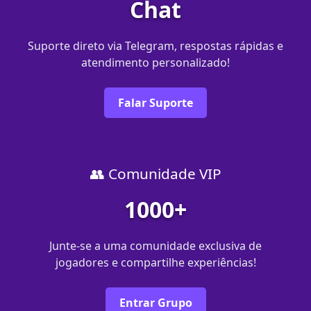
Chat
Suporte direto via Telegram, respostas rápidas e
atendimento personalizado!
Falar Suporte
👥 Comunidade VIP
1000+
Junte-se a uma comunidade exclusiva de
jogadores e compartilhe experiências!
Entrar Grupo