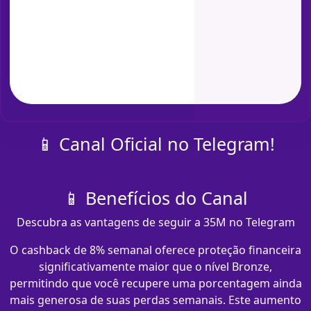
📱 Canal Oficial no Telegram!
📱 Benefícios do Canal
Descubra as vantagens de seguir a 35M no Telegram
O cashback de 8% semanal oferece proteção financeira
significativamente maior que o nível Bronze,
permitindo que você recupere uma porcentagem ainda
mais generosa de suas perdas semanais. Este aumento