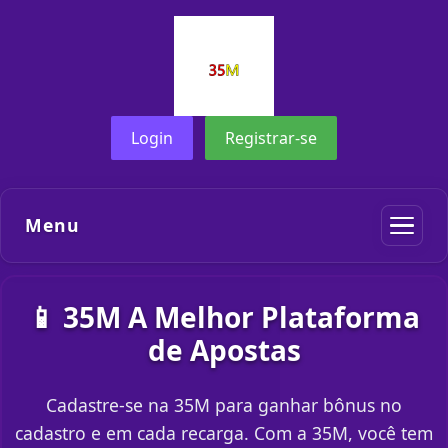
Login
Registrar-se
Menu
📱 35M A Melhor Plataforma
de Apostas
Cadastre-se na 35M para ganhar bônus no
cadastro e em cada recarga. Com a 35M, você tem