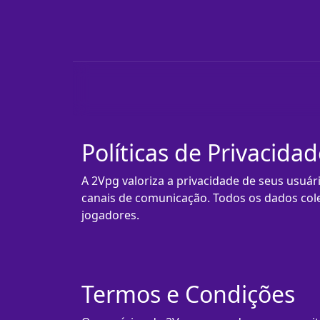
Políticas de Privacida
A 2Vpg valoriza a privacidade de seus usuá
canais de comunicação. Todos os dados cole
jogadores.
Termos e Condições