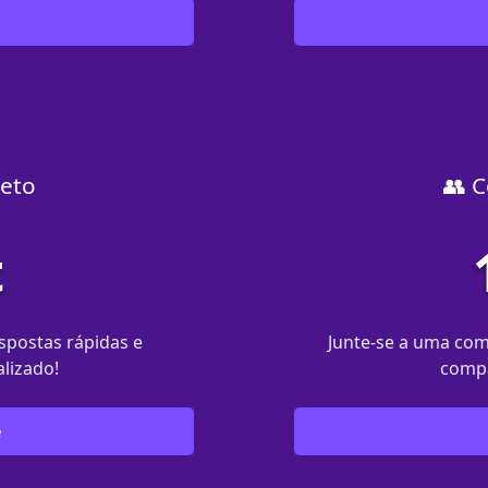
reto
👥 
t
espostas rápidas e
Junte-se a uma com
lizado!
compa
e