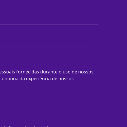
essoais fornecidas durante o uso de nossos
 contínua da experiência de nossos