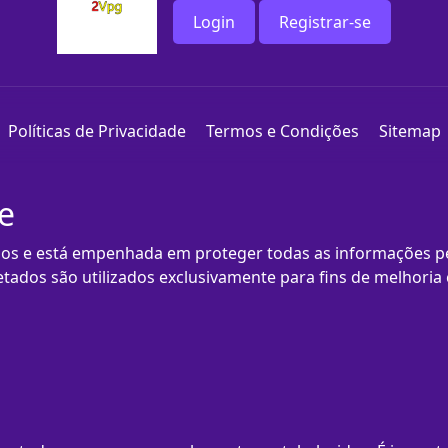
Login
Registrar-se
Políticas de Privacidade
Termos e Condições
Sitemap
de
rios e está empenhada em proteger todas as informações p
tados são utilizados exclusivamente para fins de melhoria