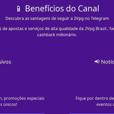
📱 Benefícios do Canal
Descubra as vantagens de seguir a 2Vpg no Telegram
e apostas e serviços de alta qualidade da 2Vpg Brasil , fa
cashback milionário.
sivos
📢 Notí
m, promoções especiais
Fique por dentro d
s únicos!
eventos 