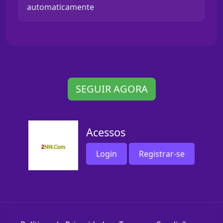
automaticamente
SEGUIR AGORA
Acessos
Login
Registrar-se