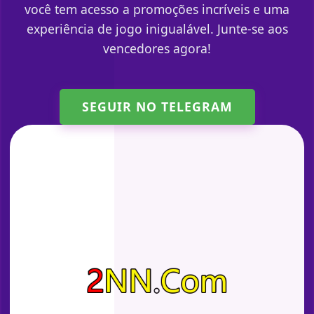
você tem acesso a promoções incríveis e uma
experiência de jogo inigualável. Junte-se aos
vencedores agora!
SEGUIR NO TELEGRAM