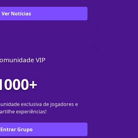
Ver Notícias
Comunidade VIP
1000+
unidade exclusiva de jogadores e
rtilhe experiências!
Entrar Grupo