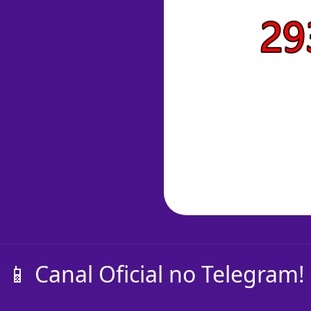
📱 Canal Oficial no Telegram!