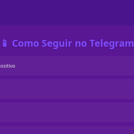
📱 Como Seguir no Telegram
ositivo