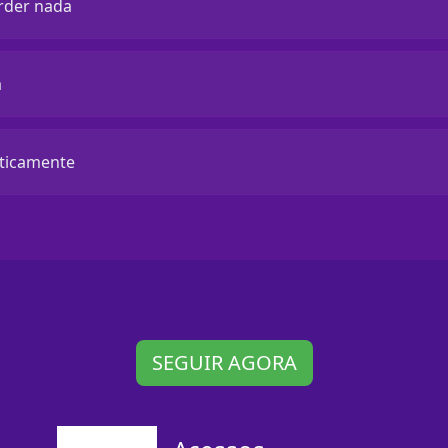
erder nada
a
aticamente
SEGUIR AGORA