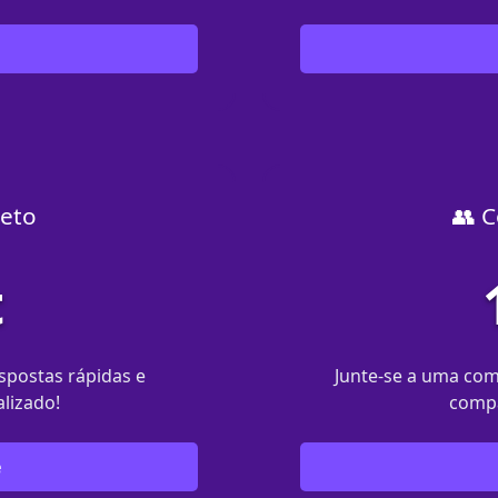
reto
👥 
t
espostas rápidas e
Junte-se a uma com
lizado!
compa
e