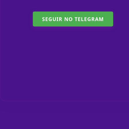
SEGUIR NO TELEGRAM