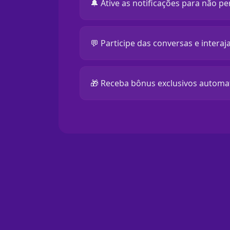
🔔 Ative as notificações para não p
💬 Participe das conversas e interaj
🎁 Receba bônus exclusivos autom