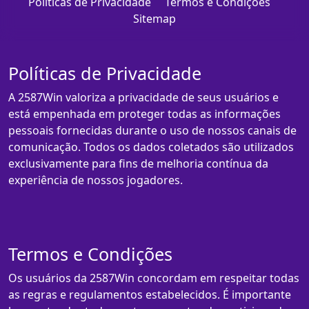
Políticas de Privacidade
Termos e Condições
Sitemap
Políticas de Privacidade
A 2587Win valoriza a privacidade de seus usuários e
está empenhada em proteger todas as informações
pessoais fornecidas durante o uso de nossos canais de
comunicação. Todos os dados coletados são utilizados
exclusivamente para fins de melhoria contínua da
experiência de nossos jogadores.
Termos e Condições
Os usuários da 2587Win concordam em respeitar todas
as regras e regulamentos estabelecidos. É importante