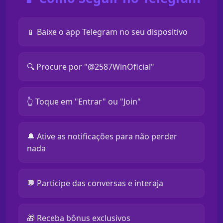
📱 Baixe o app Telegram no seu dispositivo
🔍 Procure por "@2587WinOficial"
👆 Toque em "Entrar" ou "Join"
🔔 Ative as notificações para não perder
nada
💬 Participe das conversas e interaja
🎁 Receba bônus exclusivos