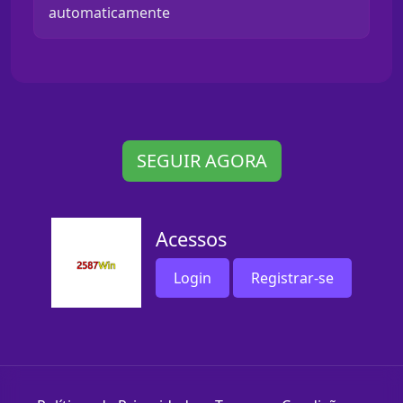
automaticamente
SEGUIR AGORA
Acessos
Login
Registrar-se