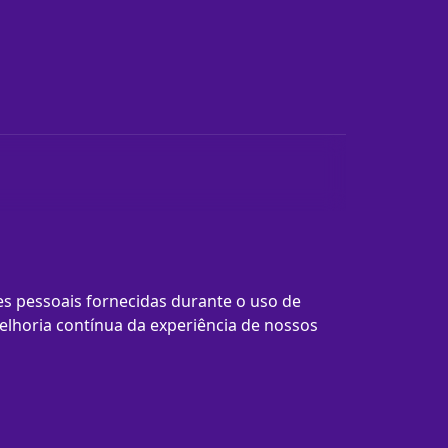
s pessoais fornecidas durante o uso de
elhoria contínua da experiência de nossos