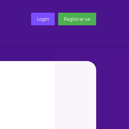
Login
Registrar-se