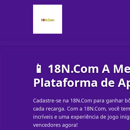
📱 18N.Com A Me
Plataforma de A
Cadastre-se na 18N.Com para ganhar b
cada recarga. Com a 18N.Com, você te
incríveis e uma experiência de jogo inig
vencedores agora!