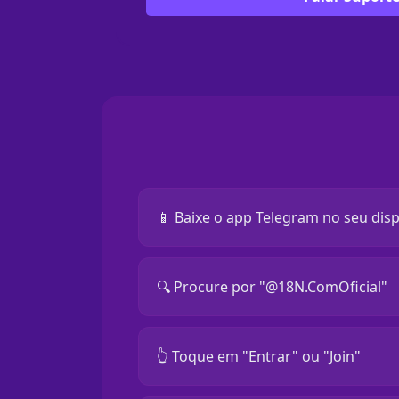
📱 Baixe o app Telegram no seu disp
🔍 Procure por "@18N.ComOficial"
👆 Toque em "Entrar" ou "Join"