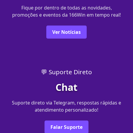
Fique por dentro de todas as novidades,
promoções e eventos da 166Win em tempo real!
Ver Notícias
💬 Suporte Direto
Chat
Suporte direto via Telegram, respostas rápidas e
atendimento personalizado!
Falar Suporte