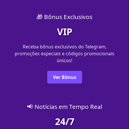
🎁 Bônus Exclusivos
VIP
Receba bônus exclusivos do Telegram,
promoções especiais e códigos promocionais
únicos!
Ver Bônus
📢 Notícias em Tempo Real
24/7