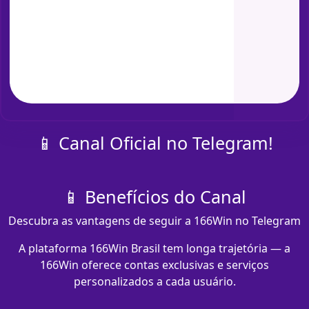
📱 Canal Oficial no Telegram!
📱 Benefícios do Canal
Descubra as vantagens de seguir a 166Win no Telegram
A plataforma 166Win Brasil tem longa trajetória — a
166Win oferece contas exclusivas e serviços
personalizados a cada usuário.