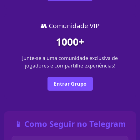
👥 Comunidade VIP
1000+
Junte-se a uma comunidade exclusiva de
jogadores e compartilhe experiências!
Entrar Grupo
📱 Como Seguir no Telegram