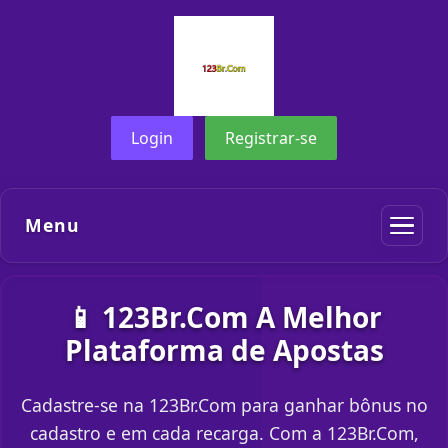
Login
Registrar-se
Menu
📱 123Br.Com A Melhor
Plataforma de Apostas
Cadastre-se na 123Br.Com para ganhar bônus no
cadastro e em cada recarga. Com a 123Br.Com,