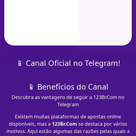
📱 Canal Oficial no Telegram!
📱 Benefícios do Canal
Descubra as vantagens de seguir a 123Br.Com no
Telegram
Existem muitas plataformas de apostas online
disponíveis, mas a
123Br.Com
se destaca por vários
motivos. Aqui estão algumas das razões pelas quais a