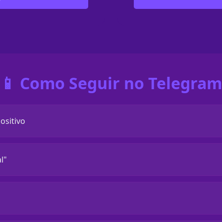
📱 Como Seguir no Telegram
ositivo
l"