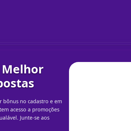
 Melhor
postas
r bônus no cadastro e em
 tem acesso a promoções
ualável. Junte-se aos