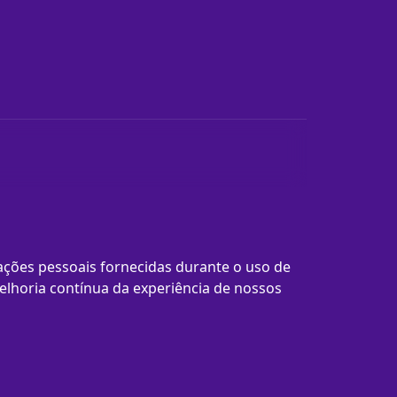
ações pessoais fornecidas durante o uso de
elhoria contínua da experiência de nossos