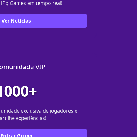
11Pg Games em tempo real!
Ver Notícias
Comunidade VIP
1000+
unidade exclusiva de jogadores e
rtilhe experiências!
Entrar Grupo