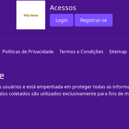
Acessos
Login
Registrar-se
Políticas de Privacidade
Termos e Condições
Sitemap
de
us usuários e está empenhada em proteger todas as inform
os coletados são utilizados exclusivamente para fins de m