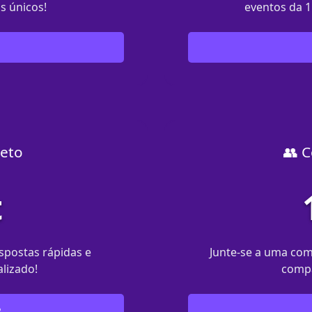
s únicos!
eventos da 
reto
👥 
t
espostas rápidas e
Junte-se a uma com
lizado!
compa
e