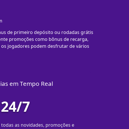
m
us de primeiro depósito ou rodadas grátis
mente promoções como bônus de recarga,
 os jogadores podem desfrutar de vários
cias em Tempo Real
24/7
e todas as novidades, promoções e