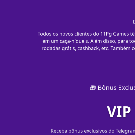
Todos os novos clientes do 11Pg Games tê
em um caça-níqueis. Além disso, para 
rodadas grátis, cashback, etc. Também 
🎁 Bônus Exclu
VIP
Receba bônus exclusivos do Telegra