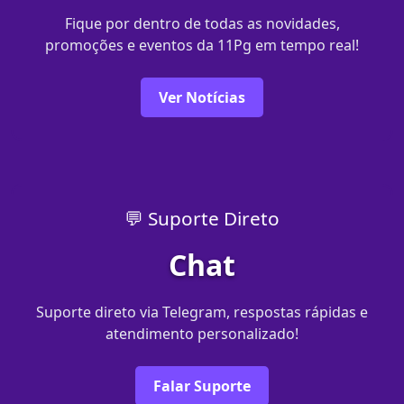
Fique por dentro de todas as novidades,
promoções e eventos da 11Pg em tempo real!
Ver Notícias
💬 Suporte Direto
Chat
Suporte direto via Telegram, respostas rápidas e
atendimento personalizado!
Falar Suporte