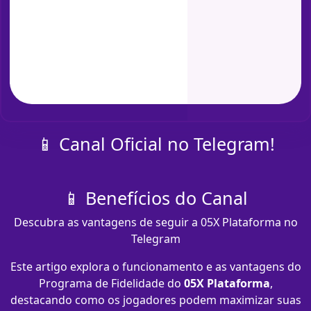
📱 Canal Oficial no Telegram!
📱 Benefícios do Canal
Descubra as vantagens de seguir a 05X Plataforma no
Telegram
Este artigo explora o funcionamento e as vantagens do
Programa de Fidelidade do
05X Plataforma
,
destacando como os jogadores podem maximizar suas