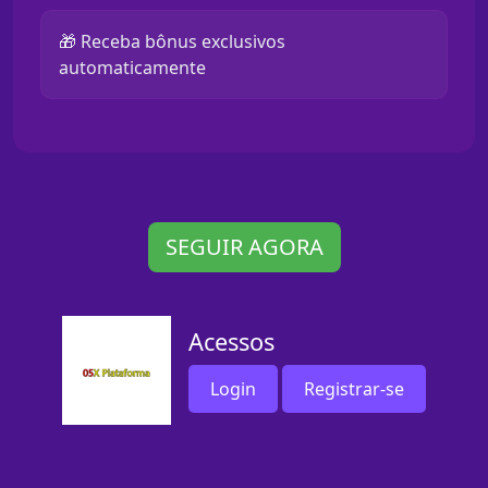
🎁 Receba bônus exclusivos
automaticamente
SEGUIR AGORA
Acessos
Login
Registrar-se