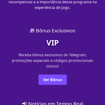
recompensas e a importância desse programa na
experiência de jogo.
🎁 Bônus Exclusivos
VIP
Receba bônus exclusivos do Telegram,
promoções especiais e códigos promocionais
únicos!
Ver Bônus
📢 Notícias em Tempo Real