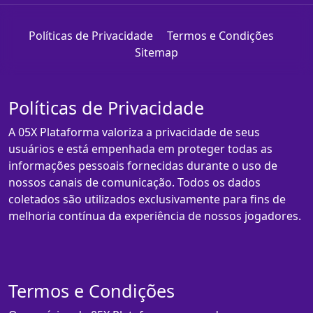
Políticas de Privacidade
Termos e Condições
Sitemap
Políticas de Privacidade
A 05X Plataforma valoriza a privacidade de seus
usuários e está empenhada em proteger todas as
informações pessoais fornecidas durante o uso de
nossos canais de comunicação. Todos os dados
coletados são utilizados exclusivamente para fins de
melhoria contínua da experiência de nossos jogadores.
Termos e Condições